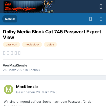
Technik
Dolby Media Block Cat 745 Passwort Expert
View
passwort
mediablock
dolby
Von
MaxKienzle
26. März 2025
in
Technik
MaxKienzle
Geschrieben
26. März 2025
Wir sind dringend auf der Suche nach dem Passwort für den