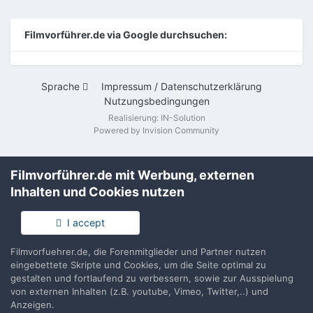
Filmvorführer.de via Google durchsuchen:
Sprache
Impressum / Datenschutzerklärung
Nutzungsbedingungen
Realisierung: IN-Solution
Powered by Invision Community
Filmvorführer.de mit Werbung, externen
Inhalten und Cookies nutzen
I accept
Filmvorfuehrer.de, die Forenmitglieder und Partner nutzen
eingebettete Skripte und Cookies, um die Seite optimal zu
gestalten und fortlaufend zu verbessern, sowie zur Ausspielung
von externen Inhalten (z.B. youtube, Vimeo, Twitter,..) und
Anzeigen.