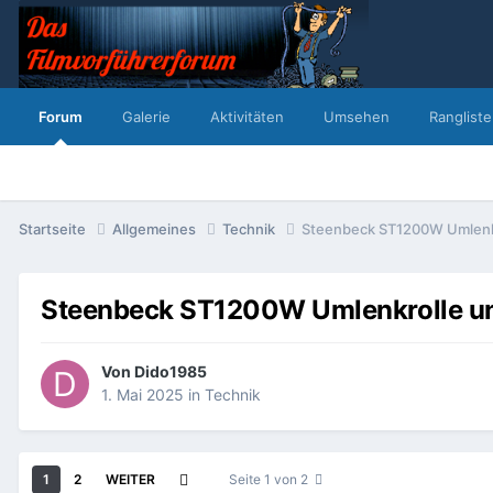
Forum
Galerie
Aktivitäten
Umsehen
Rangliste
Startseite
Allgemeines
Technik
Steenbeck ST1200W Umlenkr
Steenbeck ST1200W Umlenkrolle un
Von
Dido1985
1. Mai 2025
in
Technik
1
2
WEITER
Seite 1 von 2