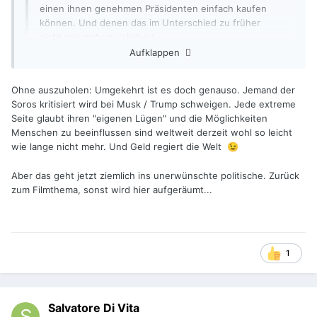
einen ihnen genehmen Präsidenten einfach kaufen
können. Und denen das im Unterschied zu früher
nicht mal mehr peinlich ist.
Aufklappen
Wenn die Menschen, die Elon Musk kritisieren, nicht z.B. bei
Ohne auszuholen: Umgekehrt ist es doch genauso. Jemand der
George Soros schweigen würden, hätte ich ja gar nichts
Soros kritisiert wird bei Musk / Trump schweigen. Jede extreme
dagegen.
Seite glaubt ihren "eigenen Lügen" und die Möglichkeiten
So halte ich das für eine Doppelmoral, die nach personlicher
Menschen zu beeinflussen sind weltweit derzeit wohl so leicht
politischer Ansicht angewendet wird.
wie lange nicht mehr. Und Geld regiert die Welt
😉
Aber das geht jetzt ziemlich ins unerwünschte politische. Zurück
zum Filmthema, sonst wird hier aufgeräumt...
1
Salvatore Di Vita