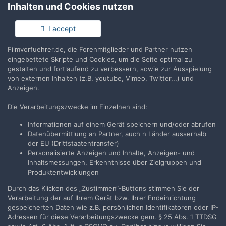
Inhalten und Cookies nutzen
Anmelden
Du hast bereits ein Benutzerkonto? Melde Dich hier an.
I accept
Filmvorfuehrer.de, die Forenmitglieder und Partner nutzen
Jetzt anmelden
eingebettete Skripte und Cookies, um die Seite optimal zu
gestalten und fortlaufend zu verbessern, sowie zur Ausspielung
von externen Inhalten (z.B. youtube, Vimeo, Twitter,..) und
Anzeigen.
Die Verarbeitungszwecke im Einzelnen sind:
Teilen
Folgen
3
Informationen auf einem Gerät speichern und/oder abrufen
Datenübermittlung an Partner, auch n Länder ausserhalb
der EU (Drittstaatentransfer)
Zur Themenübersicht
Personalisierte Anzeigen und Inhalte, Anzeigen- und
Inhaltsmessungen, Erkenntnisse über Zielgruppen und
Produktentwicklungen
Durch das Klicken des „Zustimmen“-Buttons stimmen Sie der
Filmvorführer.de via Google durchsuchen:
Verarbeitung der auf Ihrem Gerät bzw. Ihrer Endeinrichtung
gespeicherten Daten wie z.B. persönlichen Identifikatoren oder IP-
Adressen für diese Verarbeitungszwecke gem. § 25 Abs. 1 TTDSG
Sprache
Impressum / Datenschutzerklärung