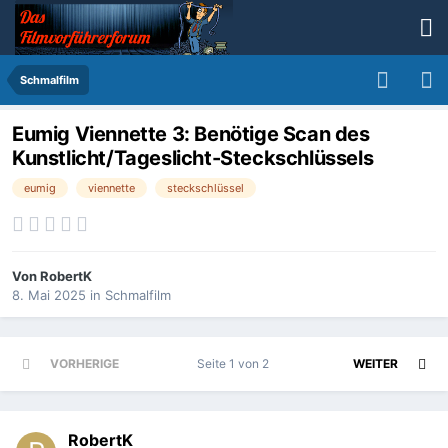
Schmalfilm
Eumig Viennette 3: Benötige Scan des
Kunstlicht/Tageslicht-Steckschlüssels
eumig
viennette
steckschlüssel
Von
RobertK
8. Mai 2025
in
Schmalfilm
VORHERIGE
Seite 1 von 2
WEITER
RobertK