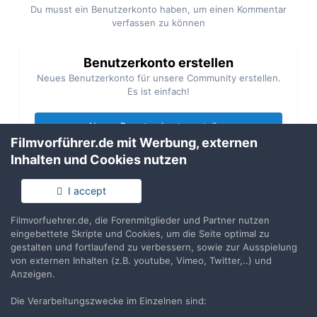
Du musst ein Benutzerkonto haben, um einen Kommentar
verfassen zu können
Benutzerkonto erstellen
Neues Benutzerkonto für unsere Community erstellen.
Es ist einfach!
Neues Benutzerkonto erstellen
Filmvorführer.de mit Werbung, externen
Inhalten und Cookies nutzen
Anmelden
Du hast bereits ein Benutzerkonto? Melde Dich hier an.
I accept
Filmvorfuehrer.de, die Forenmitglieder und Partner nutzen
Jetzt anmelden
eingebettete Skripte und Cookies, um die Seite optimal zu
gestalten und fortlaufend zu verbessern, sowie zur Ausspielung
von externen Inhalten (z.B. youtube, Vimeo, Twitter,..) und
Anzeigen.
Die Verarbeitungszwecke im Einzelnen sind:
Teilen
Folgen
3