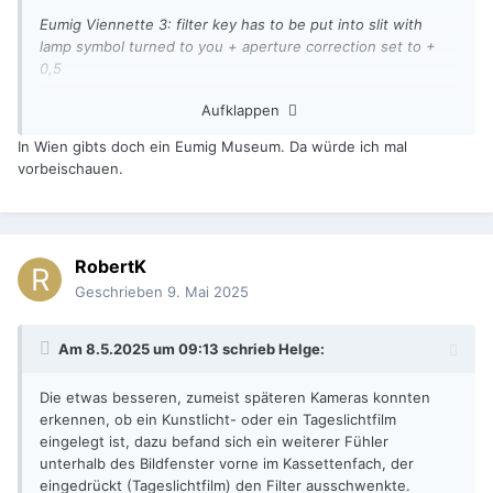
Eumig Viennette 3: filter key has to be put into slit with
lamp symbol turned to you + aperture correction set to +
0,5
Aufklappen
Das sieht ja bei dir sehr elegant aus.
🙂
In Wien gibts doch ein Eumig Museum. Da würde ich mal
vorbeischauen.
Ich hatte schon ein wenig mit zurechtgeschnittenen Plastik-
Teilen herumprobiert, aber ich hatte immer das Problem,
dass das Teil nicht einrastet. Was Mechanik betrifft bin ich
ein wenig untalentiert, daher verstehe ich nicht, woran das
RobertK
scheitert.
Geschrieben
9. Mai 2025
Vielleicht hat ja doch noch jemand die Kamera und den
Steckschlüssel.
Am 8.5.2025 um 09:13 schrieb
Helge
:
Die etwas besseren, zumeist späteren Kameras konnten
erkennen, ob ein Kunstlicht- oder ein Tageslichtfilm
eingelegt ist, dazu befand sich ein weiterer Fühler
unterhalb des Bildfenster vorne im Kassettenfach, der
eingedrückt (Tageslichtfilm) den Filter ausschwenkte.