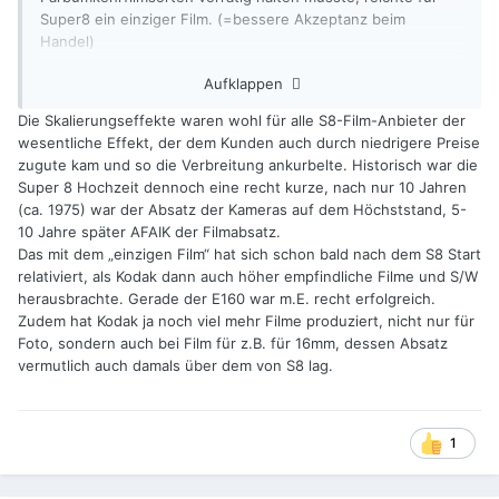
Super8 ein einziger Film. (=bessere Akzeptanz beim
Handel)
* Kodak musste nur einen einzigen Film herstellen (=
Aufklappen
größere Mengen = geringere Stückkosten = entweder mehr
Gewinn oder mehr Spielraum bei der Preisgestaltung, um
Die Skalierungseffekte waren wohl für alle S8-Film-Anbieter der
Konkurrenten vom Markt zu drängen)
wesentliche Effekt, der dem Kunden auch durch niedrigere Preise
…
zugute kam und so die Verbreitung ankurbelte. Historisch war die
Super 8 Hochzeit dennoch eine recht kurze, nach nur 10 Jahren
(ca. 1975) war der Absatz der Kameras auf dem Höchststand, 5-
10 Jahre später AFAIK der Filmabsatz.
Das mit dem „einzigen Film“ hat sich schon bald nach dem S8 Start
relativiert, als Kodak dann auch höher empfindliche Filme und S/W
herausbrachte. Gerade der E160 war m.E. recht erfolgreich.
Zudem hat Kodak ja noch viel mehr Filme produziert, nicht nur für
Foto, sondern auch bei Film für z.B. für 16mm, dessen Absatz
vermutlich auch damals über dem von S8 lag.
1