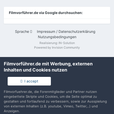
Filmvorführer.de via Google durchsuchen:
Sprache
Impressum / Datenschutzerklärung
Nutzungsbedingungen
Realisierung: IN-Solution
Powered by Invision Community
Filmvorführer.de mit Werbung, externen
Inhalten und Cookies nutzen
I accept
Filmvorfuehrer.de, die Forenmitglieder und Partner nutzen
eingebettete Skripte und Cookies, um die Seite optimal zu
gestalten und fortlaufend zu verbessern, sowie zur Ausspielung
von externen Inhalten (z.B. youtube, Vimeo, Twitter,..) und
Anzeigen.