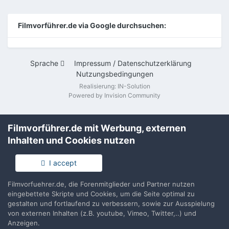
Filmvorführer.de via Google durchsuchen:
Sprache
Impressum / Datenschutzerklärung
Nutzungsbedingungen
Realisierung: IN-Solution
Powered by Invision Community
Filmvorführer.de mit Werbung, externen
Inhalten und Cookies nutzen
I accept
Filmvorfuehrer.de, die Forenmitglieder und Partner nutzen
eingebettete Skripte und Cookies, um die Seite optimal zu
gestalten und fortlaufend zu verbessern, sowie zur Ausspielung
von externen Inhalten (z.B. youtube, Vimeo, Twitter,..) und
Anzeigen.