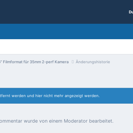
Du
6“ Filmformat für 35mm 2-perf Kamera
Änderungshistorie
entfernt werden und hier nicht mehr angezeigt werden.
r Kommentar wurde von einem Moderator bearbeitet.