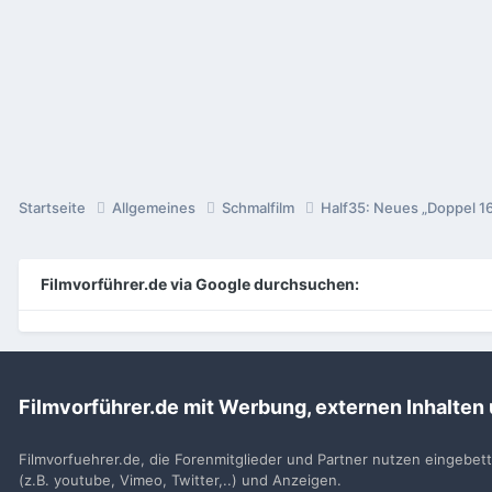
Startseite
Allgemeines
Schmalfilm
Half35: Neues „Doppel 1
Filmvorführer.de via Google durchsuchen:
Sp
Filmvorführer.de mit Werbung, externen Inhalten
Filmvorfuehrer.de, die Forenmitglieder und Partner nutzen eingebet
(z.B. youtube, Vimeo, Twitter,..) und Anzeigen.