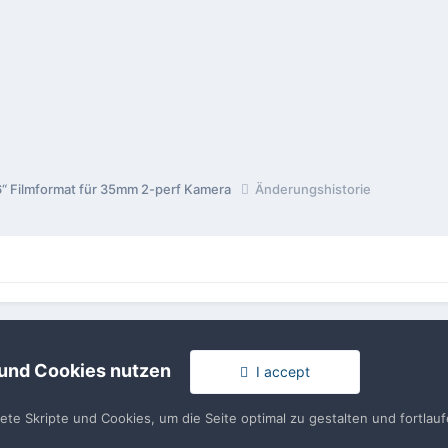
6“ Filmformat für 35mm 2-perf Kamera
Änderungshistorie
rache
Impressum / Datenschutzerklärung
Nutzungsbedingun
Realisierung: IN-Solution
 und Cookies nutzen
I accept
Powered by Invision Community
tete Skripte und Cookies, um die Seite optimal zu gestalten und fortla