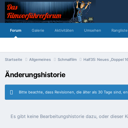
Forum
Galerie
Aktivitäten
Umsehen
Rangliste
Startseite
Allgemeines
Schmalfilm
Half35: Neues „Doppel 1
Änderungshistorie
Bitte beachte, dass Revisionen, die älter als 30 Tage sind, 
Es gibt keine Bearbeitungshistorie dazu, oder diese