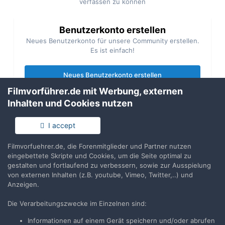
verfassen zu können
Benutzerkonto erstellen
Neues Benutzerkonto für unsere Community erstellen.
Es ist einfach!
Neues Benutzerkonto erstellen
Filmvorführer.de mit Werbung, externen
Inhalten und Cookies nutzen
Anmelden
Du hast bereits ein Benutzerkonto? Melde Dich hier an.
I accept
Jetzt anmelden
Filmvorfuehrer.de, die Forenmitglieder und Partner nutzen
eingebettete Skripte und Cookies, um die Seite optimal zu
gestalten und fortlaufend zu verbessern, sowie zur Ausspielung
von externen Inhalten (z.B. youtube, Vimeo, Twitter,..) und
Anzeigen.
Teilen
Folgen
0
Die Verarbeitungszwecke im Einzelnen sind:
Informationen auf einem Gerät speichern und/oder abrufen