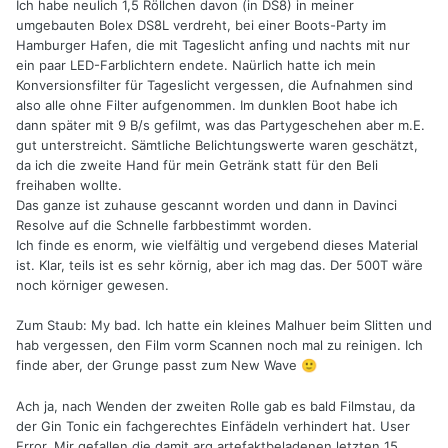
Ich habe neulich 1,5 Röllchen davon (in DS8) in meiner
umgebauten Bolex DS8L verdreht, bei einer Boots-Party im
Hamburger Hafen, die mit Tageslicht anfing und nachts mit nur
ein paar LED-Farblichtern endete. Naürlich hatte ich mein
Konversionsfilter für Tageslicht vergessen, die Aufnahmen sind
also alle ohne Filter aufgenommen. Im dunklen Boot habe ich
dann später mit 9 B/s gefilmt, was das Partygeschehen aber m.E.
gut unterstreicht. Sämtliche Belichtungswerte waren geschätzt,
da ich die zweite Hand für mein Getränk statt für den Beli
freihaben wollte.
Das ganze ist zuhause gescannt worden und dann in Davinci
Resolve auf die Schnelle farbbestimmt worden.
Ich finde es enorm, wie vielfältig und vergebend dieses Material
ist. Klar, teils ist es sehr körnig, aber ich mag das. Der 500T wäre
noch körniger gewesen.
Zum Staub: My bad. Ich hatte ein kleines Malhuer beim Slitten und
hab vergessen, den Film vorm Scannen noch mal zu reinigen. Ich
finde aber, der Grunge passt zum New Wave
🙂
Ach ja, nach Wenden der zweiten Rolle gab es bald Filmstau, da
der Gin Tonic ein fachgerechtes Einfädeln verhindert hat. User
Error. Mir gefallen die damit arg artefaktbeladenen letzten 15