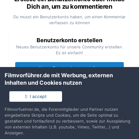
Dich an, um zu kommentieren
Du musst ein Benutzerkonto haben, um einen Kommentar
verfassen zu können
Benutzerkonto erstellen
Neues Benutzerkonto für unsere Community erstellen.
Es ist einfach!
Neues Benutzerkonto erstellen
Filmvorführer.de mit Werbung, externen
Inhalten und Cookies nutzen
Anmelden
Du hast bereits ein Benutzerkonto? Melde Dich hier an.
I accept
Filmvorfuehrer.de, die Forenmitglieder und Partner nutzen
Jetzt anmelden
eingebettete Skripte und Cookies, um die Seite optimal zu
gestalten und fortlaufend zu verbessern, sowie zur Ausspielung
von externen Inhalten (z.B. youtube, Vimeo, Twitter,..) und
Anzeigen.