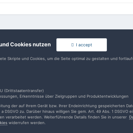
 und Cookies nutzen
I accept
hrweg mit 90g Saucen Fach
tete Skripte und Cookies, um die Seite optimal zu gestalten und fortla
rache
Impressum / Datenschutzerklärung
Nutzungsbedingun
U (Drittstaatentransfer)
smessungen, Erkenntnisse über Zielgruppen und Produktentwicklungen
Realisierung: IN-Solution
Powered by Invision Community
tung der auf Ihrem Gerät bzw. Ihrer Endeinrichtung gespeicherten Daten
. a DSGVO zu. Darüber hinaus willigen Sie gem. Art. 49 Abs. 1 DSGVO ei
rden verarbeitet werden. Weiterführende Details finden Sie in unserer
D
kies
widerrufen werden.