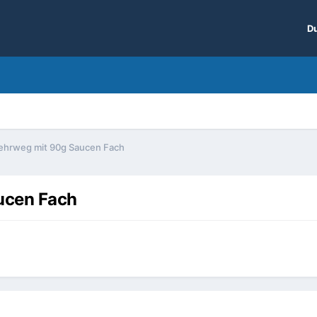
Du
hrweg mit 90g Saucen Fach
ucen Fach