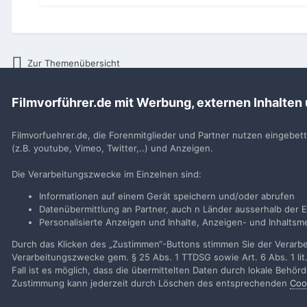
Zur Themenübersicht
Filmvorführer.de mit Werbung, externen Inhalten
Startseite
Allgemeines
Allgemeines Board
Nachoschalen Me
Filmvorfuehrer.de, die Forenmitglieder und Partner nutzen eingebet
(z.B. youtube, Vimeo, Twitter,..) und Anzeigen.
Filmvorführer.de via Google durchsuchen:
Die Verarbeitungszwecke im Einzelnen sind:
Informationen auf einem Gerät speichern und/oder abrufen
Sp
Datenübermittlung an Partner, auch n Länder ausserhalb der E
Personalisierte Anzeigen und Inhalte, Anzeigen- und Inhalt
Durch das Klicken des „Zustimmen“-Buttons stimmen Sie der Verarbei
Verarbeitungszwecke gem. § 25 Abs. 1 TTDSG sowie Art. 6 Abs. 1 lit
Fall ist es möglich, dass die übermittelten Daten durch lokale Behö
Zustimmung kann jederzeit durch Löschen des entsprechenden
Coo