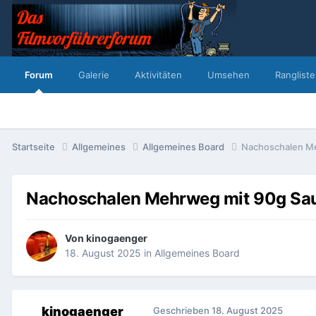
Forum
Galerie
Aktivitäten
Umsehen
Rangliste
Startseite
Allgemeines
Allgemeines Board
Nachoschalen Me
Nachoschalen Mehrweg mit 90g Sa
Von
kinogaenger
18. August 2025
in
Allgemeines Board
kinogaenger
Geschrieben
18. August 2025