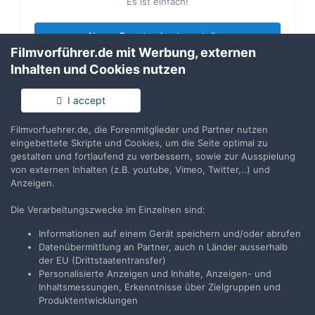
Es ist einfach!
Neues Benutzerkonto erstellen
Filmvorführer.de mit Werbung, externen
Inhalten und Cookies nutzen
Anmelden
Du hast bereits ein Benutzerkonto? Melde Dich hier an.
I accept
Filmvorfuehrer.de, die Forenmitglieder und Partner nutzen
Jetzt anmelden
eingebettete Skripte und Cookies, um die Seite optimal zu
gestalten und fortlaufend zu verbessern, sowie zur Ausspielung
von externen Inhalten (z.B. youtube, Vimeo, Twitter,..) und
Anzeigen.
Die Verarbeitungszwecke im Einzelnen sind:
Teilen
Folgen
5
Informationen auf einem Gerät speichern und/oder abrufen
Datenübermittlung an Partner, auch n Länder ausserhalb
der EU (Drittstaatentransfer)
Zur Themenübersicht
Personalisierte Anzeigen und Inhalte, Anzeigen- und
Inhaltsmessungen, Erkenntnisse über Zielgruppen und
Produktentwicklungen