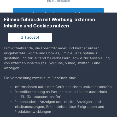
Es ist einfach!
Neues Benutzerkonto erstellen
Filmvorführer.de mit Werbung, externen
Inhalten und Cookies nutzen
Anmelden
Du hast bereits ein Benutzerkonto? Melde Dich hier an.
I accept
Filmvorfuehrer.de, die Forenmitglieder und Partner nutzen
Jetzt anmelden
eingebettete Skripte und Cookies, um die Seite optimal zu
gestalten und fortlaufend zu verbessern, sowie zur Ausspielung
von externen Inhalten (z.B. youtube, Vimeo, Twitter,..) und
Anzeigen.
Die Verarbeitungszwecke im Einzelnen sind:
Teilen
Folgen
5
Informationen auf einem Gerät speichern und/oder abrufen
Datenübermittlung an Partner, auch n Länder ausserhalb
der EU (Drittstaatentransfer)
Zur Themenübersicht
Personalisierte Anzeigen und Inhalte, Anzeigen- und
Inhaltsmessungen, Erkenntnisse über Zielgruppen und
Produktentwicklungen