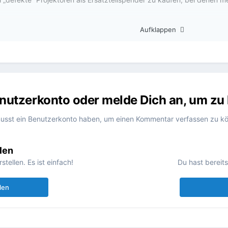
ck hier hilft (Hitzebeständigkeit, nötige Präzision, Gefahr eines Abri
Aufklappen
Benutzerkonto oder melde Dich an, um z
usst ein Benutzerkonto haben, um einen Kommentar verfassen zu k
len
ellen. Es ist einfach!
Du hast bereit
len