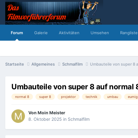
Forum
Galerie
Aktivitäten
Umsehen
Rangliste
Startseite
Allgemeines
Schmalfilm
Umbauteile von super 8 a
Umbauteile von super 8 auf normal 
normal 8
super 8
projektor
technik
umbau
eumig
Von
Moin Meister
8. Oktober 2025
in
Schmalfilm