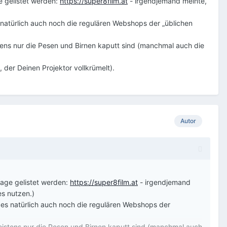
e gelistet werden:
https://super8film.at
- irgendjemand meinte,
es natürlich auch noch die regulären Webshops der „üblichen
stens nur die Pesen und Birnen kaputt sind (manchmal auch die
, der Deinen Projektor vollkrümelt).
Autor
page gelistet werden:
https://super8film.at
- irgendjemand
es nutzen.)
bt es natürlich auch noch die regulären Webshops der
meistens nur die Pesen und Birnen kaputt sind (manchmal auch