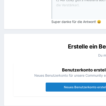
die Verstärker).
d) Ich bezweifle, dass Dir 3D-Dru
e) Viel Glück!
Super danke für die Antwort!
😄
Erstelle ein 
Du m
Benutzerkonto erstel
Neues Benutzerkonto für unsere Community erst
Neues Benutzerkonto erstel