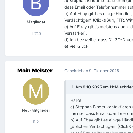
a) Stephan Binder kontaktieren (er
dass Email oder Telefonnummer auf 
b) Auf Ebay gibt es einige Händler,
Verdächtigen“ (Click&Surr, FFR, Wit
Mitglieder
c) Auf Ebay gibt’s meistens auch „
Verstärker).
740
d) Ich bezweifle, dass Dir 3D-Druck 
e) Viel Glück!
Moin Meister
Geschrieben
9. Oktober 2025
Am 9.10.2025 um 11:14 schrie
Hallo!
a) Stephan Binder kontaktieren 
Neu-Mitglieder
meinte, dass Email oder Telefon
b) Auf Ebay gibt es einige Händl
2
„üblichen Verdächtigen“ (Click&S
c) Auf Ebay gibt’s meistens auc