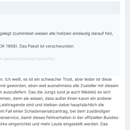
elegt (zumindest weisen alle Indizien eindeutig darauf hin),
 DK 1968). Das Paket ist verschwunden.
b ihn gewinnbringend verkaufen.
Ich weiß, es ist ein schwacher Trost, aber leider ist diese
d geworden, eben weil ausnahmslos alle Zusteller mit diesem
n auszuliefern. Das die Jungs (und ja auch Mädels) es sich
nommen, denn sie wissen, dass außer ihnen kaum ein anderer
eidtragende sind und bleiben dabei hauptsächlich die
jedem Fall einen Schadensersatzantrag, bei dem zuständigen
service, damit dieses Fehlverhalten in der offiziellen Bundes-
rke eingerichtet und mehr Leute eingestellt werden. Das