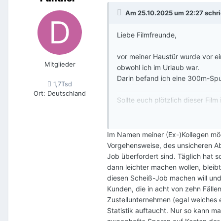
Am 25.10.2025 um 22:27 schr
Liebe Filmfreunde,
vor meiner Haustür wurde vor ei
Mitglieder
obwohl ich im Urlaub war.
Darin befand ich eine 300m-Spul
1,7Tsd
Ort
:
Deutschland
Sollte euch plötzlich dieser Fil
Vielleicht führt die Spur ja auc
Herzliche Grüße
Im Namen meiner (Ex-)Kollegen möcht
Vorgehensweise, des unsicheren Ab
Job überfordert sind. Täglich hat 
dann leichter machen wollen, bleib
diesen Scheiß-Job machen will un
Kunden, die in acht von zehn Fälle
Zustellunternehmen (egal welches e
Statistik auftaucht. Nur so kann m