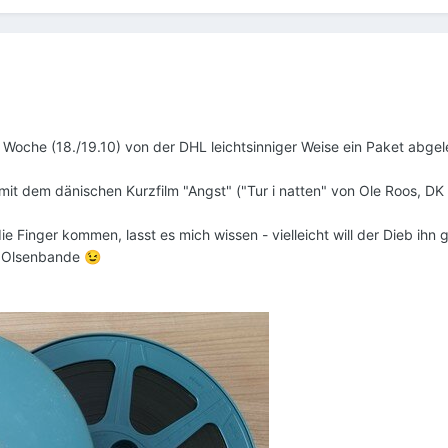
Woche (18./19.10) von der DHL leichtsinniger Weise ein Paket abgele
it dem dänischen Kurzfilm "Angst" ("Tur i natten" von Ole Roos, DK
 die Finger kommen, lasst es mich wissen - vielleicht will der Dieb ih
ur Olsenbande
😉