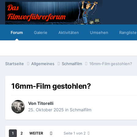
Forum
Galerie
Aktivitäten
Umsehen
Rangliste
Startseite
Allgemeines
Schmalfilm
16mm-Film gestohlen?
16mm-Film gestohlen?
Von
Titorelli
25. Oktober 2025
in
Schmalfilm
1
2
WEITER
Seite 1 von 2