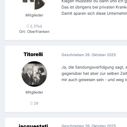
Klagen müsstest du dann und ich gl
Das ist übrigens bei privaten Kran
Damit sparen sich diese Unternehm
Mitglieder
2,3Tsd
Ort
:
Oberfranken
Titorelli
Geschrieben
26. Oktober 2025
Ja, die Sendungsverfolgung sagt, 
gegenüber hat aber zur selben Zeit
mir auch gewesen sein - und weg ist
Mitglieder
29
jacquestati
Geschrieben
26. Oktober 2025