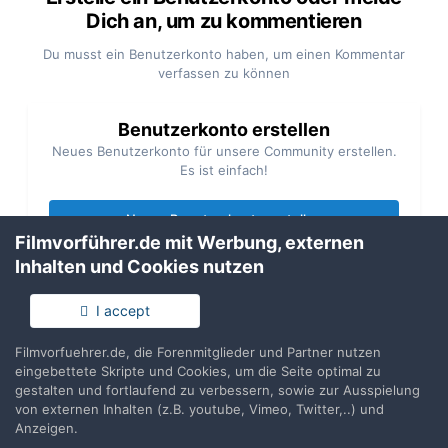
Dich an, um zu kommentieren
Du musst ein Benutzerkonto haben, um einen Kommentar
verfassen zu können
Benutzerkonto erstellen
Neues Benutzerkonto für unsere Community erstellen.
Es ist einfach!
Neues Benutzerkonto erstellen
Filmvorführer.de mit Werbung, externen
Inhalten und Cookies nutzen
Anmelden
Du hast bereits ein Benutzerkonto? Melde Dich hier an.
I accept
Jetzt anmelden
Filmvorfuehrer.de, die Forenmitglieder und Partner nutzen
eingebettete Skripte und Cookies, um die Seite optimal zu
gestalten und fortlaufend zu verbessern, sowie zur Ausspielung
von externen Inhalten (z.B. youtube, Vimeo, Twitter,..) und
Anzeigen.