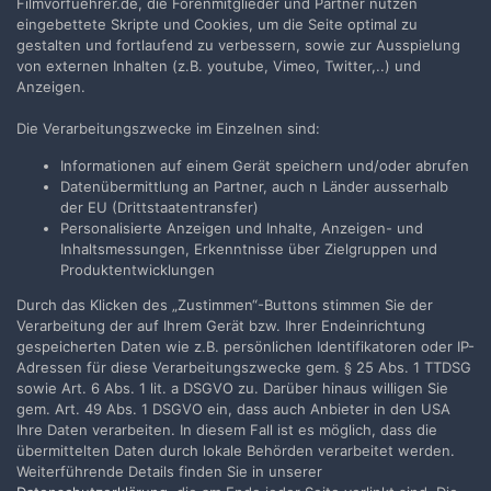
Jetzt anmelden
Filmvorfuehrer.de, die Forenmitglieder und Partner nutzen
eingebettete Skripte und Cookies, um die Seite optimal zu
gestalten und fortlaufend zu verbessern, sowie zur Ausspielung
von externen Inhalten (z.B. youtube, Vimeo, Twitter,..) und
Anzeigen.
Die Verarbeitungszwecke im Einzelnen sind:
Teilen
Folgen
9
Informationen auf einem Gerät speichern und/oder abrufen
Datenübermittlung an Partner, auch n Länder ausserhalb
der EU (Drittstaatentransfer)
Zur Themenübersicht
Personalisierte Anzeigen und Inhalte, Anzeigen- und
Inhaltsmessungen, Erkenntnisse über Zielgruppen und
Produktentwicklungen
Filmvorführer.de via Google durchsuchen:
Durch das Klicken des „Zustimmen“-Buttons stimmen Sie der
Verarbeitung der auf Ihrem Gerät bzw. Ihrer Endeinrichtung
gespeicherten Daten wie z.B. persönlichen Identifikatoren oder IP-
Adressen für diese Verarbeitungszwecke gem. § 25 Abs. 1 TTDSG
Sprache
Impressum / Datenschutzerklärung
sowie Art. 6 Abs. 1 lit. a DSGVO zu. Darüber hinaus willigen Sie
Nutzungsbedingungen
gem. Art. 49 Abs. 1 DSGVO ein, dass auch Anbieter in den USA
Ihre Daten verarbeiten. In diesem Fall ist es möglich, dass die
Realisierung: IN-Solution
übermittelten Daten durch lokale Behörden verarbeitet werden.
Powered by Invision Community
Weiterführende Details finden Sie in unserer