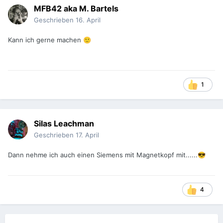
MFB42 aka M. Bartels
Exemplare an mir ab. Ich habe schon mehr als genug
Gespräche mit unangenehmen Zeitgenossen geführt. Und
Geschrieben
16. April
als ich mit dem "Scheiße"-Mann vor dem Museum stand,
wurde er plötzlich ganz annehmbar, als er merkte, dass ich
Kann ich gerne machen
🙂
mich nicht provozieren lasse.
Aber das ist ja irgendwie jedes Jahr so und gehört
offensichtlich zum Deidesheimer Lokalkolorit.
1
hat mioniert, dass wir nicht euphorisch
@jacquestati
genug sind. Also:
Silas Leachman
Geschrieben
17. April
Ich konnte letztes Jahr nicht teilnehmen und habe mich
schon seit Wochen wie ein kleiner Junge auf Deidesheim
Dann nehme ich auch einen Siemens mit Magnetkopf mit......
😎
gefreut. Da ich ja nun nicht so der super soziale Typ bin und
Probleme damit habe, Kontake aufrecht zu halten, war es
für mich unglaublich schon, euch alle wiederzusehehen,
über das Filmen, Kameras, Filmentwicklung etc. pp. zu
4
quatschen, zuzuhören, wenn jemand über Dinge redet, mit
denen ich mich nicht so auskenne und selber Dinge zu
erzählen, mit denen sich andere nicht so gut auskennen.