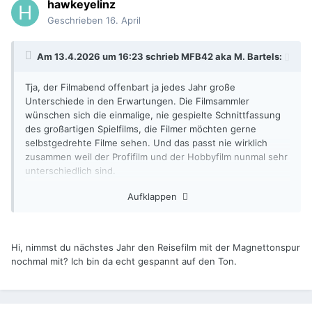
hawkeyelinz
Geschrieben
16. April
Am 13.4.2026 um 16:23 schrieb
MFB42 aka M. Bartels
:
Tja, der Filmabend offenbart ja jedes Jahr große
Unterschiede in den Erwartungen. Die Filmsammler
wünschen sich die einmalige, nie gespielte Schnittfassung
des großartigen Spielfilms, die Filmer möchten gerne
selbstgedrehte Filme sehen. Und das passt nie wirklich
zusammen weil der Profifilm und der Hobbyfilm nunmal sehr
unterschiedlich sind.
Aufklappen
Während ich, auch wenn es sich nicht um mein
Hauptinteresse handelt, das besondere Sammlerstück der
Sammler durchaus wertschätze, scheint diese
Herangehensweise bei einigen Mitgliedern der anderen
Hi, nimmst du nächstes Jahr den Reisefilm mit der Magnettonspur
Gruppe jedoch wenig ausgeprägt, gepaart mit charakterlich
nochmal mit? Ich bin da echt gespannt auf den Ton.
bedingten Mängeln in den Umgangsformen.
Da ich, beruflich bedingt, mit den unterschiedlichsten
Ausprägungen unserer Gattung zu tun habe, prallen solche