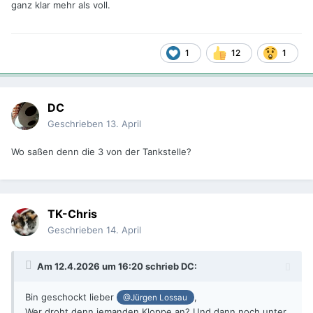
ganz klar mehr als voll.
1
12
1
DC
Geschrieben
13. April
Wo saßen denn die 3 von der Tankstelle?
TK-Chris
Geschrieben
14. April
Am 12.4.2026 um 16:20 schrieb
DC
:
Bin geschockt lieber
,
@Jürgen Lossau
Wer droht denn jemanden Kloppe an? Und dann noch unter