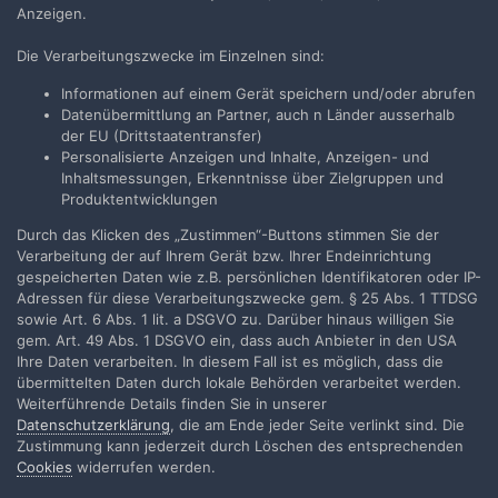
Anzeigen.
Die Verarbeitungszwecke im Einzelnen sind:
Teilen
Folgen
5
Informationen auf einem Gerät speichern und/oder abrufen
Datenübermittlung an Partner, auch n Länder ausserhalb
der EU (Drittstaatentransfer)
Zur Themenübersicht
Personalisierte Anzeigen und Inhalte, Anzeigen- und
Inhaltsmessungen, Erkenntnisse über Zielgruppen und
Produktentwicklungen
Durch das Klicken des „Zustimmen“-Buttons stimmen Sie der
Filmvorführer.de via Google durchsuchen:
Verarbeitung der auf Ihrem Gerät bzw. Ihrer Endeinrichtung
gespeicherten Daten wie z.B. persönlichen Identifikatoren oder IP-
Adressen für diese Verarbeitungszwecke gem. § 25 Abs. 1 TTDSG
Sprache
Impressum / Datenschutzerklärung
sowie Art. 6 Abs. 1 lit. a DSGVO zu. Darüber hinaus willigen Sie
gem. Art. 49 Abs. 1 DSGVO ein, dass auch Anbieter in den USA
Nutzungsbedingungen
Ihre Daten verarbeiten. In diesem Fall ist es möglich, dass die
Realisierung: IN-Solution
übermittelten Daten durch lokale Behörden verarbeitet werden.
Powered by Invision Community
Weiterführende Details finden Sie in unserer
Datenschutzerklärung
, die am Ende jeder Seite verlinkt sind. Die
Zustimmung kann jederzeit durch Löschen des entsprechenden
Cookies
widerrufen werden.