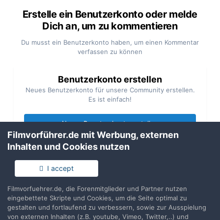
Erstelle ein Benutzerkonto oder melde
Dich an, um zu kommentieren
Du musst ein Benutzerkonto haben, um einen Kommentar
verfassen zu können
Benutzerkonto erstellen
Neues Benutzerkonto für unsere Community erstellen.
Es ist einfach!
Neues Benutzerkonto erstellen
Filmvorführer.de mit Werbung, externen
Inhalten und Cookies nutzen
Anmelden
Du hast bereits ein Benutzerkonto? Melde Dich hier an.
I accept
Filmvorfuehrer.de, die Forenmitglieder und Partner nutzen
Jetzt anmelden
eingebettete Skripte und Cookies, um die Seite optimal zu
gestalten und fortlaufend zu verbessern, sowie zur Ausspielung
von externen Inhalten (z.B. youtube, Vimeo, Twitter,..) und