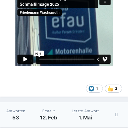
1
2
Antworten
Erstellt
Letzte Antwort
53
12. Feb
1. Mai