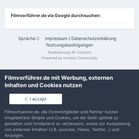
Filmvorführer.de via Google durchsuchen:
Sprache
Impressum / Datenschutzerklärung
Nutzungsbedingungen
Realisierung: IN-Solution
Powered by Invision Community
Filmvorführer.de mit Werbung, externen
Inhalten und Cookies nutzen
I accept
Filmvorfuehrer.de, die Forenmitglieder und Partner nutzen
eingebettete Skripte und Cookies, um die Seite optimal zu
gestalten und fortlaufend zu verbessern, sowie zur Ausspielung
von externen Inhalten (z.B. youtube, Vimeo, Twitter,..) und
Anzeigen.