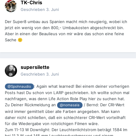
TK-Chris
Geschrieben
3. Juni
Der Super8 umbau aus Spanien macht mich neugierig, wobei ich
jetzt ein wenig von den 800,- Umbaukosten abgeschreckt bin.
Aber in einen der Beaulieus von mir wäre das schon eine feine
Sache
🙂
supersilette
Geschrieben
3. Juni
:
Again what learned! Bei einem deiner vorherigen
@Spohnaudio
Posts hast Du schon von LARP geschrieben. Ich wollte schon mal
nachfragen, was denn Life Action Role Play hier zu suchen hat.
Zu Deiner Rückmeldung an
/ Bernd: Der CRI-Wert
@nomasala
wird immer gemittelt über alle Farben angegeben. Man kann
daher nicht schließen, daß ein schlechterer CRI-Wert vorteilhaft
für die Wiedergabe von rotstichigen Filmen wäre.
Zum 11-13 W Downlight: Der Leuchtenlichtstrom beträgt 1584 lm
bei 11,3 W und 145 mm Leuchtendurchmesser und einem