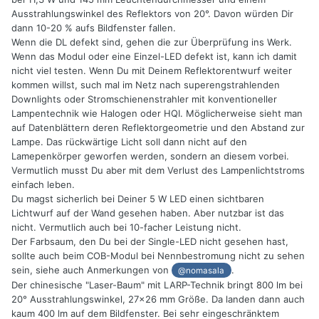
Ausstrahlungswinkel des Reflektors von 20°. Davon würden Dir
dann 10-20 % aufs Bildfenster fallen.
Wenn die DL defekt sind, gehen die zur Überprüfung ins Werk.
Wenn das Modul oder eine Einzel-LED defekt ist, kann ich damit
nicht viel testen. Wenn Du mit Deinem Reflektorentwurf weiter
kommen willst, such mal im Netz nach superengstrahlenden
Downlights oder Stromschienenstrahler mit konventioneller
Lampentechnik wie Halogen oder HQI. Möglicherweise sieht man
auf Datenblättern deren Reflektorgeometrie und den Abstand zur
Lampe. Das rückwärtige Licht soll dann nicht auf den
Lamepenkörper geworfen werden, sondern an diesem vorbei.
Vermutlich musst Du aber mit dem Verlust des Lampenlichtstroms
einfach leben.
Du magst sicherlich bei Deiner 5 W LED einen sichtbaren
Lichtwurf auf der Wand gesehen haben. Aber nutzbar ist das
nicht. Vermutlich auch bei 10-facher Leistung nicht.
Der Farbsaum, den Du bei der Single-LED nicht gesehen hast,
sollte auch beim COB-Modul bei Nennbestromung nicht zu sehen
sein, siehe auch Anmerkungen von
.
@nomasala
Der chinesische "Laser-Baum" mit LARP-Technik bringt 800 lm bei
20° Ausstrahlungswinkel, 27x26 mm Größe. Da landen dann auch
kaum 400 lm auf dem Bildfenster. Bei sehr eingeschränktem