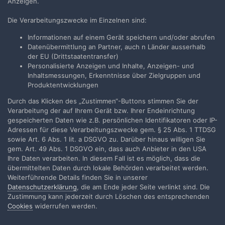
Anzeigen.
Datenblättern noch nicht. Der prüft weit mehr Farbtöne und
neben Fidelity auch noch Gamut.
Die Verarbeitungszwecke im Einzelnen sind:
Informationen auf einem Gerät speichern und/oder abrufen
Datenübermittlung an Partner, auch n Länder ausserhalb
der EU (Drittstaatentransfer)
Spohnaudio
Personalisierte Anzeigen und Inhalte, Anzeigen- und
Geschrieben
3. Juni
Inhaltsmessungen, Erkenntnisse über Zielgruppen und
Produktentwicklungen
Am 3.6.2026 um 18:05 schrieb
Friedemann
Durch das Klicken des „Zustimmen“-Buttons stimmen Sie der
Wachsmuth
:
Verarbeitung der auf Ihrem Gerät bzw. Ihrer Endeinrichtung
gespeicherten Daten wie z.B. persönlichen Identifikatoren oder IP-
Adressen für diese Verarbeitungszwecke gem. § 25 Abs. 1 TTDSG
Der CRI hat aber nichts mit der Farbtemperatur zu tun, die
sowie Art. 6 Abs. 1 lit. a DSGVO zu. Darüber hinaus willigen Sie
da kompensatorisch wirken könnte. Der CRI ist ein recht
gem. Art. 49 Abs. 1 DSGVO ein, dass auch Anbieter in den USA
hemdsärmelig ermittelter Index, der die Reflektion auf ich
Ihre Daten verarbeiten. In diesem Fall ist es möglich, dass die
glaube acht (oder 9?) Farbflächen beschreibt. Eine LED mit
übermittelten Daten durch lokale Behörden verarbeitet werden.
schlechtem CRI (wie 70) kann durchaus ein zur Projektion
Weiterführende Details finden Sie in unserer
bestimmter Filme geeignetes Spektrum haben, das ist dann
Datenschutzerklärung
, die am Ende jeder Seite verlinkt sind. Die
Glück.
🙂
Zustimmung kann jederzeit durch Löschen des entsprechenden
Cookies
widerrufen werden.
Aufklappen
Aussagekräftiger ist der TM-30, aber den findet man in
vielen Datenblättern noch nicht. Der prüft weit mehr