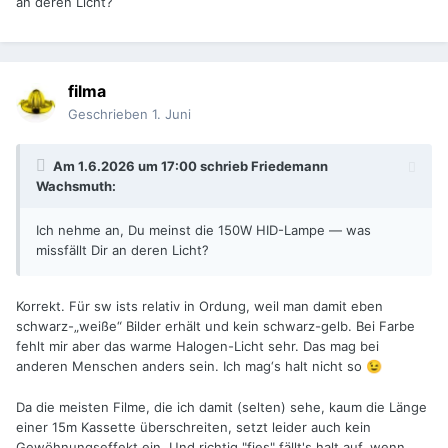
an deren Licht?
filma
Geschrieben
1. Juni
Am 1.6.2026 um 17:00 schrieb
Friedemann
Wachsmuth
:
Ich nehme an, Du meinst die 150W HID-Lampe — was
missfällt Dir an deren Licht?
Korrekt. Für sw ists relativ in Ordung, weil man damit eben
schwarz-„weiße“ Bilder erhält und kein schwarz-gelb. Bei Farbe
fehlt mir aber das warme Halogen-Licht sehr. Das mag bei
anderen Menschen anders sein. Ich mag‘s halt nicht so
😉
Da die meisten Filme, die ich damit (selten) sehe, kaum die Länge
einer 15m Kassette überschreiten, setzt leider auch kein
Gewöhnungseffekt ein. Und richtig "fies" fällt's halt auf, wenn