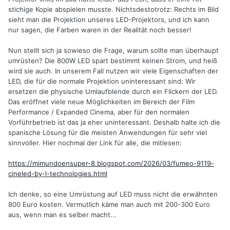
stichige Kopie abspielen musste. Nichtsdestotrotz: Rechts im Bild
Meine Prognose ist, dass dies wohl gegenüber
sieht man die Projektion unseres LED-Projektors, und ich kann
Konversions-LEDs (COB etc.) eine aussichtsreiche
nur sagen, die Farben waren in der Realität noch besser!
Alternative auch für unsere alten Filmprojektoren sein kann,
zumindest solange, wie noch keine kompakten und
Nun stellt sich ja sowieso die Frage, warum sollte man überhaupt
preiswerten Superkontinuum-Laser für den Amateur
umrüsten? Die 800W LED spart bestimmt keinen Strom, und heiß
verfügbar sind. Dies ist eine Lasertechnik, die aus einem
wird sie auch. In unserem Fall nutzen wir viele Eigenschaften der
blauen Laserstrahl ein kontinuierliches Spektrum bis in den
LED, die für die normale Projektion uninteressant sind: Wir
langwelligen Rotbereich erzeugt. Diese Technik ist seit 1976
ersetzen die physische Umlaufblende durch ein Flickern der LED.
bekannt, benutzte seinerzeit bis an die physikalische
Das eröffnet viele neue Möglichkeiten im Bereich der Film
Grenze ausgesteuerte Glasfaser-LWLs.
Performance / Expanded Cinema, aber für den normalen
Vorführbetrieb ist das ja eher uninteressant. Deshalb halte ich die
Forschungen zu höhereffizienten Anordnungen scheinen
spanische Lösung für die meisten Anwendungen für sehr viel
bereits zu laufen!
sinnvoller. Hier nochmal der Link für alle, die mitlesen:
https://mimundoensuper-8.blogspot.com/2026/03/fumeo-9119-
cineled-by-l-technologies.html
Ich denke, so eine Umrüstung auf LED muss nicht die erwähnten
800 Euro kosten. Vermutlich käme man auch mit 200-300 Euro
aus, wenn man es selber macht...