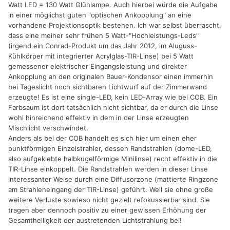
Watt LED = 130 Watt Glühlampe. Auch hierbei würde die Aufgabe
in einer möglichst guten "optischen Ankopplung" an eine
vorhandene Projektionsoptik bestehen. Ich war selbst überrascht,
dass eine meiner sehr frühen 5 Watt-"Hochleistungs-Leds"
(irgend ein Conrad-Produkt um das Jahr 2012, im Aluguss-
Kühlkörper mit integrierter Acrylglas-TIR-Linse) bei 5 Watt
gemessener elektrischer Eingangsleistung und direkter
Ankopplung an den originalen Bauer-Kondensor einen immerhin
bei Tageslicht noch sichtbaren Lichtwurf auf der Zimmerwand
erzeugte! Es ist eine single-LED, kein LED-Array wie bei COB. Ein
Farbsaum ist dort tatsächlich nicht sichtbar, da er durch die Linse
wohl hinreichend effektiv in dem in der Linse erzeugten
Mischlicht verschwindet.
Anders als bei der COB handelt es sich hier um einen eher
punktförmigen Einzelstrahler, dessen Randstrahlen (dome-LED,
also aufgeklebte halbkugelförmige Minilinse) recht effektiv in die
TIR-Linse einkoppelt. Die Randstrahlen werden in dieser Linse
interessanter Weise durch eine Diffusorzone (mattierte Ringzone
am Strahleneingang der TIR-Linse) geführt. Weil sie ohne große
weitere Verluste sowieso nicht gezielt refokussierbar sind. Sie
tragen aber dennoch positiv zu einer gewissen Erhöhung der
Gesamthelligkeit der austretenden Lichtstrahlung bei!