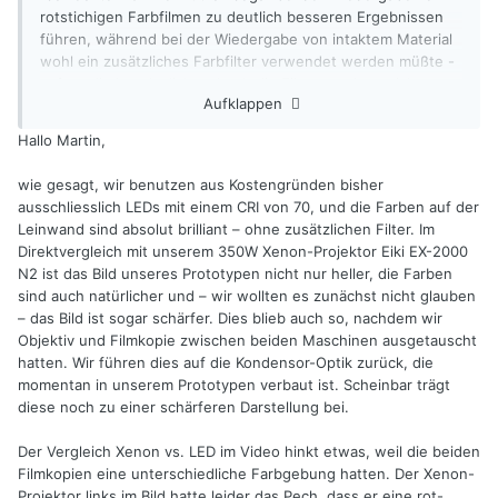
rotstichigen Farbfilmen zu deutlich besseren Ergebnissen
führen, während bei der Wiedergabe von intaktem Material
wohl ein zusätzliches Farbfilter verwendet werden müßte -
sofern die Leuchtdichte durch die Filterung dann nicht zu
Aufklappen
sehr absackt.
Hallo Martin,
Ich persönlich werde bei meinen weiteren Versuchen die
LARP-Technik ausprobieren. Fertige Leuchtmittel stammen
wie gesagt, wir benutzen aus Kostengründen bisher
aus der KFZ-Fernlicht-Technik. Solche Arrays sind auf ebay
ausschliesslich LEDs mit einem CRI von 70, und die Farben auf der
als off-the-shelf-Teile vergleichsweise günstig erhältlich:
Leinwand sind absolut brilliant – ohne zusätzlichen Filter. Im
Direktvergleich mit unserem 350W Xenon-Projektor Eiki EX-2000
Siehe z.B. ebay-Artikel-Nummer:
N2 ist das Bild unseres Prototypen nicht nur heller, die Farben
Ich habe mir so eins für weitere Experimente bestellt, es
sind auch natürlicher und – wir wollten es zunächst nicht glauben
sollte nächste Woche eintreffen. Das Ding ist durchaus
– das Bild ist sogar schärfer. Dies blieb auch so, nachdem wir
bezahlbar, über die Eigenschaften werde ich dann
Objektiv und Filmkopie zwischen beiden Maschinen ausgetauscht
berichten.
hatten. Wir führen dies auf die Kondensor-Optik zurück, die
momentan in unserem Prototypen verbaut ist. Scheinbar trägt
Wer sich für diese Technik (deutsches Patent von Osram
diese noch zu einer schärferen Darstellung bei.
(!!!) ) interessiert, sollte einen Blick in die zugehörige
Patentschrift werfen:
Der Vergleich Xenon vs. LED im Video hinkt etwas, weil die beiden
https://patentimages.storage.googleapis.com/61/14/a7/835b
Filmkopien eine unterschiedliche Farbgebung hatten. Der Xenon-
19fbdc1e01/WO2018095653A1.pdf
Projektor links im Bild hatte leider das Pech, dass er eine rot-