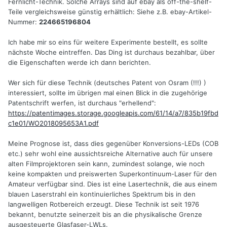
Fernlicht-Technik. Solche Arrays sind auf ebay als off-the-shelf-
Teile vergleichsweise günstig erhältlich: Siehe z.B. ebay-Artikel-
Nummer:
224665196804
Ich habe mir so eins für weitere Experimente bestellt, es sollte
nächste Woche eintreffen. Das Ding ist durchaus bezahlbar, über
die Eigenschaften werde ich dann berichten.
Wer sich für diese Technik (deutsches Patent von Osram (!!!) )
interessiert, sollte im übrigen mal einen Blick in die zugehörige
Patentschrift werfen, ist durchaus "erhellend":
https://patentimages.storage.googleapis.com/61/14/a7/835b19fbd
c1e01/WO2018095653A1.pdf
Meine Prognose ist, dass dies gegenüber Konversions-LEDs (COB
etc.) sehr wohl eine aussichtsreiche Alternative auch für unsere
alten Filmprojektoren sein kann, zumindest solange, wie noch
keine kompakten und preiswerten Superkontinuum-Laser für den
Amateur verfügbar sind. Dies ist eine Lasertechnik, die aus einem
blauen Laserstrahl ein kontinuierliches Spektrum bis in den
langwelligen Rotbereich erzeugt. Diese Technik ist seit 1976
bekannt, benutzte seinerzeit bis an die physikalische Grenze
ausgesteuerte Glasfaser-LWLs.