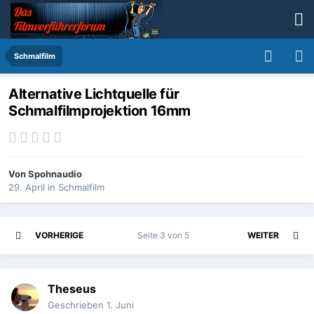
Schmalfilm
Alternative Lichtquelle für
Schmalfilmprojektion 16mm
Von
Spohnaudio
29. April
in
Schmalfilm
VORHERIGE
Seite 3 von 5
WEITER
Theseus
Geschrieben
1. Juni