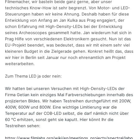
Filmemacher, wir basteln beide ganz gerne, aber unser
technisches Know-How ist sehr begrenzt. Von Motor- und LED-
Steuerungen haben wir keine Ahnung. Deshalb haben für diese
Entwicklung von Anfang an Jan Kulka aus Prag engagiert, der
schon Erfahrung mit High-Density-LEDs bei der Entwicklung
seines Archeoscopes gesammelt hatte. Jan wiederum hat sich in
Prag Hilfe von verschiedenen Elektronikern gesucht. Nun ist das
EU-Projekt beendet, was bedeutet, dass wir mit einem sehr viel
kleineren Budget in die Zielgerade gehen. Konkret heißt das, dass
wir hier in Berlin seit Januar nur noch ehrenamtlich am Projekt
weiterarbeiten.
Zum Thema LED ja oder nein:
Wir hatten bei unseren Versuchen
mit High-Density-LEDs
der
Firma Getian kein einziges Mal Farbverschiebungen innerhalb des
projizierten Bildes. Wir haben Testreihen durchgeführt mit 200W,
400W, 600W und 800W. Eine wichtige Limitierung war die
Temperatur auf der COB-LED selbst, die darf nämlich nicht über
60 °C erhitzen, sonst geht sie kaputt. Hier könnt Ihr die
Testreihen sehen:
https://www.filmlabs.org/wiki/en/meetings_projects/spectral/labo