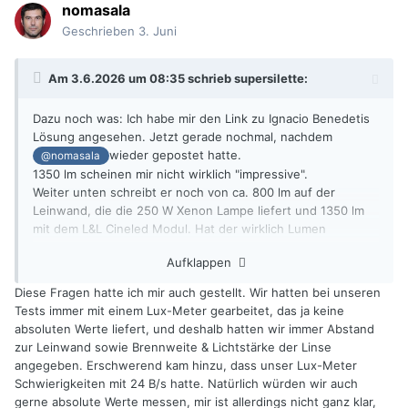
nomasala
Geschrieben
3. Juni
Am 3.6.2026 um 08:35 schrieb
supersilette
:
Dazu noch was: Ich habe mir den Link zu Ignacio Benedetis
Lösung angesehen. Jetzt gerade nochmal, nachdem
wieder gepostet hatte.
@nomasala
1350 lm scheinen mir nicht wirklich "impressive".
Weiter unten schreibt er noch von ca. 800 lm auf der
Leinwand, die die 250 W Xenon Lampe liefert und 1350 lm
mit dem L&L Cineled Modul. Hat der wirklich Lumen
gemessen oder meint der Lux? Die 250 W QBO Lampen
Aufklappen
liefern einen Lampenlichtstrom von 12500 lm.
Und was für eine Linse sitzt vor dem Modul? Wir müssen da
Diese Fragen hatte ich mir auch gestellt. Wir hatten bei unseren
noch auf das zweite Kapitel warten.
Tests immer mit einem Lux-Meter gearbeitet, das ja keine
absoluten Werte liefert, und deshalb hatten wir immer Abstand
zur Leinwand sowie Brennweite & Lichtstärke der Linse
angegeben. Erschwerend kam hinzu, dass unser Lux-Meter
Schwierigkeiten mit 24 B/s hatte. Natürlich würden wir auch
gerne absolute Werte messen, mir ist allerdings nicht ganz klar,