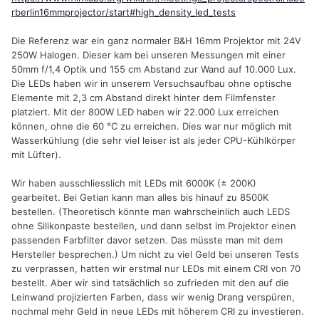
rberlin16mmprojector/start#high_density_led_tests
Die Referenz war ein ganz normaler B&H 16mm Projektor mit 24V
250W Halogen. Dieser kam bei unseren Messungen mit einer
50mm f/1,4 Optik und 155 cm Abstand zur Wand auf 10.000 Lux.
Die LEDs haben wir in unserem Versuchsaufbau ohne optische
Elemente mit 2,3 cm Abstand direkt hinter dem Filmfenster
platziert. Mit der 800W LED haben wir 22.000 Lux erreichen
können, ohne die 60 °C zu erreichen. Dies war nur möglich mit
Wasserkühlung (die sehr viel leiser ist als jeder CPU-Kühlkörper
mit Lüfter).
Wir haben ausschliesslich mit LEDs mit 6000K (± 200K)
gearbeitet. Bei Getian kann man alles bis hinauf zu 8500K
bestellen. (Theoretisch könnte man wahrscheinlich auch LEDS
ohne Silikonpaste bestellen, und dann selbst im Projektor einen
passenden Farbfilter davor setzen. Das müsste man mit dem
Hersteller besprechen.) Um nicht zu viel Geld bei unseren Tests
zu verprassen, hatten wir erstmal nur LEDs mit einem CRI von 70
bestellt. Aber wir sind tatsächlich so zufrieden mit den auf die
Leinwand projizierten Farben, dass wir wenig Drang verspüren,
nochmal mehr Geld in neue LEDs mit höherem CRI zu investieren.