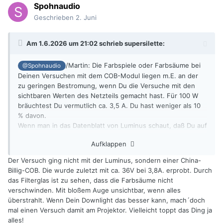
Spohnaudio
Geschrieben
2. Juni
Am 1.6.2026 um 21:02 schrieb
supersilette
:
/Martin: Die Farbspiele oder Farbsäume bei
@Spohnaudio
Deinen Versuchen mit dem COB-Modul liegen m.E. an der
zu geringen Bestromung, wenn Du die Versuche mit den
sichtbaren Werten des Netzteils gemacht hast. Für 100 W
bräuchtest Du vermutlich ca. 3,5 A. Du hast weniger als 10
% davon.
Wenn man in das Datenblatt von Luminus schaut, daß Du auf
der ersten Seite des Threads verlinkt hattest, ist dieser
Aufklappen
Effekt auf S.9 im Diagramm Relative CRI-Shift vs If
dargestellt. Welchen Strom hattest Du bei "Vollgas"
Der Versuch ging nicht mit der Luminus, sondern einer China-
eingestellt?
Billig-COB. Die wurde zuletzt mit ca. 36V bei 3,8A. erprobt. Durch
Ich habe mir heute nachmittag mal ein eher günstiges
das Filterglas ist zu sehen, dass die Farbsäume nicht
Downlight aus eigenen Beständen angeschaut. Da sehe ich
verschwinden. Mit bloßem Auge unsichtbar, wenn alles
nichts von Farbsäumen.
überstrahlt. Wenn Dein Downlight das besser kann, mach´doch
Was sollte denn der Impulsbetrieb ändern?
mal einen Versuch damit am Projektor. Vielleicht toppt das Ding ja
alles!