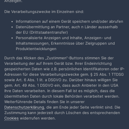
Anzeigen.
Datenblättern noch nicht. Der prüft weit mehr Farbtöne und
neben Fidelity auch noch Gamut.
Die Verarbeitungszwecke im Einzelnen sind:
Informationen auf einem Gerät speichern und/oder abrufen
Datenübermittlung an Partner, auch n Länder ausserhalb
der EU (Drittstaatentransfer)
Spohnaudio
Personalisierte Anzeigen und Inhalte, Anzeigen- und
Geschrieben
3. Juni
Inhaltsmessungen, Erkenntnisse über Zielgruppen und
Produktentwicklungen
Am 3.6.2026 um 18:05 schrieb
Friedemann
Durch das Klicken des „Zustimmen“-Buttons stimmen Sie der
Wachsmuth
:
Verarbeitung der auf Ihrem Gerät bzw. Ihrer Endeinrichtung
gespeicherten Daten wie z.B. persönlichen Identifikatoren oder IP-
Adressen für diese Verarbeitungszwecke gem. § 25 Abs. 1 TTDSG
Der CRI hat aber nichts mit der Farbtemperatur zu tun, die
sowie Art. 6 Abs. 1 lit. a DSGVO zu. Darüber hinaus willigen Sie
da kompensatorisch wirken könnte. Der CRI ist ein recht
gem. Art. 49 Abs. 1 DSGVO ein, dass auch Anbieter in den USA
hemdsärmelig ermittelter Index, der die Reflektion auf ich
Ihre Daten verarbeiten. In diesem Fall ist es möglich, dass die
glaube acht (oder 9?) Farbflächen beschreibt. Eine LED mit
übermittelten Daten durch lokale Behörden verarbeitet werden.
schlechtem CRI (wie 70) kann durchaus ein zur Projektion
Weiterführende Details finden Sie in unserer
bestimmter Filme geeignetes Spektrum haben, das ist dann
Datenschutzerklärung
, die am Ende jeder Seite verlinkt sind. Die
Glück.
🙂
Zustimmung kann jederzeit durch Löschen des entsprechenden
Cookies
widerrufen werden.
Aufklappen
Aussagekräftiger ist der TM-30, aber den findet man in
vielen Datenblättern noch nicht. Der prüft weit mehr