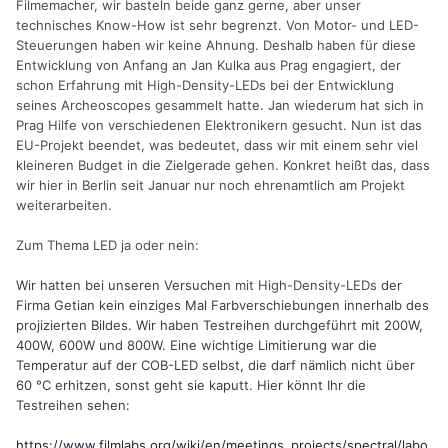
Filmemacher, wir basteln beide ganz gerne, aber unser
technisches Know-How ist sehr begrenzt. Von Motor- und LED-
Steuerungen haben wir keine Ahnung. Deshalb haben für diese
Entwicklung von Anfang an Jan Kulka aus Prag engagiert, der
schon Erfahrung mit High-Density-LEDs bei der Entwicklung
seines Archeoscopes gesammelt hatte. Jan wiederum hat sich in
Prag Hilfe von verschiedenen Elektronikern gesucht. Nun ist das
EU-Projekt beendet, was bedeutet, dass wir mit einem sehr viel
kleineren Budget in die Zielgerade gehen. Konkret heißt das, dass
wir hier in Berlin seit Januar nur noch ehrenamtlich am Projekt
weiterarbeiten.
Zum Thema LED ja oder nein:
Wir hatten bei unseren Versuchen
mit High-Density-LEDs
der
Firma Getian kein einziges Mal Farbverschiebungen innerhalb des
projizierten Bildes. Wir haben Testreihen durchgeführt mit 200W,
400W, 600W und 800W. Eine wichtige Limitierung war die
Temperatur auf der COB-LED selbst, die darf nämlich nicht über
60 °C erhitzen, sonst geht sie kaputt. Hier könnt Ihr die
Testreihen sehen:
https://www.filmlabs.org/wiki/en/meetings_projects/spectral/labo