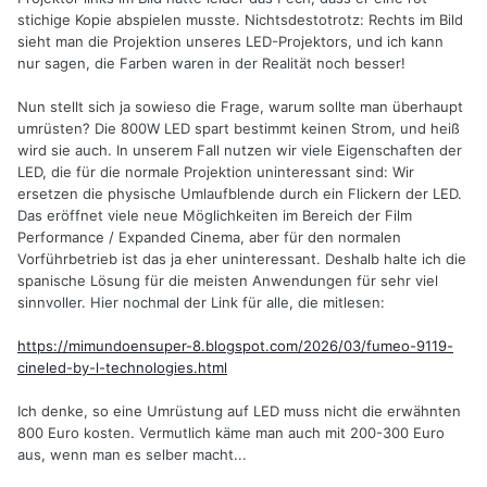
stichige Kopie abspielen musste. Nichtsdestotrotz: Rechts im Bild
Meine Prognose ist, dass dies wohl gegenüber
sieht man die Projektion unseres LED-Projektors, und ich kann
Konversions-LEDs (COB etc.) eine aussichtsreiche
nur sagen, die Farben waren in der Realität noch besser!
Alternative auch für unsere alten Filmprojektoren sein kann,
zumindest solange, wie noch keine kompakten und
Nun stellt sich ja sowieso die Frage, warum sollte man überhaupt
preiswerten Superkontinuum-Laser für den Amateur
umrüsten? Die 800W LED spart bestimmt keinen Strom, und heiß
verfügbar sind. Dies ist eine Lasertechnik, die aus einem
wird sie auch. In unserem Fall nutzen wir viele Eigenschaften der
blauen Laserstrahl ein kontinuierliches Spektrum bis in den
LED, die für die normale Projektion uninteressant sind: Wir
langwelligen Rotbereich erzeugt. Diese Technik ist seit 1976
ersetzen die physische Umlaufblende durch ein Flickern der LED.
bekannt, benutzte seinerzeit bis an die physikalische
Das eröffnet viele neue Möglichkeiten im Bereich der Film
Grenze ausgesteuerte Glasfaser-LWLs.
Performance / Expanded Cinema, aber für den normalen
Vorführbetrieb ist das ja eher uninteressant. Deshalb halte ich die
Forschungen zu höhereffizienten Anordnungen scheinen
spanische Lösung für die meisten Anwendungen für sehr viel
bereits zu laufen!
sinnvoller. Hier nochmal der Link für alle, die mitlesen:
https://mimundoensuper-8.blogspot.com/2026/03/fumeo-9119-
cineled-by-l-technologies.html
Ich denke, so eine Umrüstung auf LED muss nicht die erwähnten
800 Euro kosten. Vermutlich käme man auch mit 200-300 Euro
aus, wenn man es selber macht...