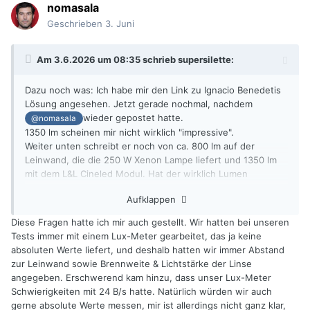
nomasala
Geschrieben
3. Juni
Am 3.6.2026 um 08:35 schrieb
supersilette
:
Dazu noch was: Ich habe mir den Link zu Ignacio Benedetis
Lösung angesehen. Jetzt gerade nochmal, nachdem
wieder gepostet hatte.
@nomasala
1350 lm scheinen mir nicht wirklich "impressive".
Weiter unten schreibt er noch von ca. 800 lm auf der
Leinwand, die die 250 W Xenon Lampe liefert und 1350 lm
mit dem L&L Cineled Modul. Hat der wirklich Lumen
gemessen oder meint der Lux? Die 250 W QBO Lampen
Aufklappen
liefern einen Lampenlichtstrom von 12500 lm.
Und was für eine Linse sitzt vor dem Modul? Wir müssen da
Diese Fragen hatte ich mir auch gestellt. Wir hatten bei unseren
noch auf das zweite Kapitel warten.
Tests immer mit einem Lux-Meter gearbeitet, das ja keine
absoluten Werte liefert, und deshalb hatten wir immer Abstand
zur Leinwand sowie Brennweite & Lichtstärke der Linse
angegeben. Erschwerend kam hinzu, dass unser Lux-Meter
Schwierigkeiten mit 24 B/s hatte. Natürlich würden wir auch
gerne absolute Werte messen, mir ist allerdings nicht ganz klar,