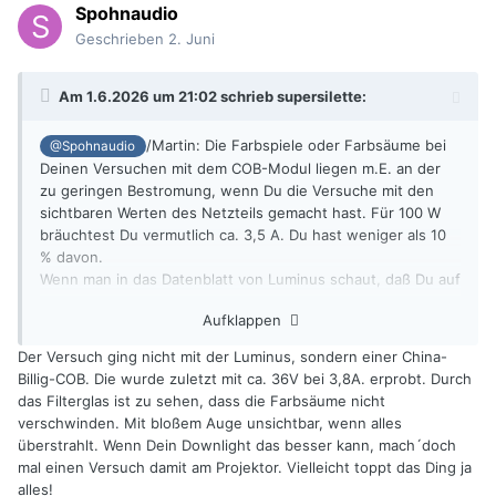
Spohnaudio
Geschrieben
2. Juni
Am 1.6.2026 um 21:02 schrieb
supersilette
:
/Martin: Die Farbspiele oder Farbsäume bei
@Spohnaudio
Deinen Versuchen mit dem COB-Modul liegen m.E. an der
zu geringen Bestromung, wenn Du die Versuche mit den
sichtbaren Werten des Netzteils gemacht hast. Für 100 W
bräuchtest Du vermutlich ca. 3,5 A. Du hast weniger als 10
% davon.
Wenn man in das Datenblatt von Luminus schaut, daß Du auf
der ersten Seite des Threads verlinkt hattest, ist dieser
Aufklappen
Effekt auf S.9 im Diagramm Relative CRI-Shift vs If
dargestellt. Welchen Strom hattest Du bei "Vollgas"
Der Versuch ging nicht mit der Luminus, sondern einer China-
eingestellt?
Billig-COB. Die wurde zuletzt mit ca. 36V bei 3,8A. erprobt. Durch
Ich habe mir heute nachmittag mal ein eher günstiges
das Filterglas ist zu sehen, dass die Farbsäume nicht
Downlight aus eigenen Beständen angeschaut. Da sehe ich
verschwinden. Mit bloßem Auge unsichtbar, wenn alles
nichts von Farbsäumen.
überstrahlt. Wenn Dein Downlight das besser kann, mach´doch
Was sollte denn der Impulsbetrieb ändern?
mal einen Versuch damit am Projektor. Vielleicht toppt das Ding ja
alles!