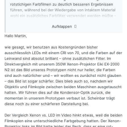
rotstichigen Farbfilmen zu deutlich besseren Ergebnissen
führen, während bei der Wiedergabe von intaktem Material
wohl ein zusätzliches Farbfilter verwendet werden müßte -
sofern die Leuchtdichte durch die Filterung dann nicht zu
Aufklappen
sehr absackt.
Hallo Martin,
Ich persönlich werde bei meinen weiteren Versuchen die
LARP-Technik ausprobieren. Fertige Leuchtmittel stammen
wie gesagt, wir benutzen aus Kostengründen bisher
aus der KFZ-Fernlicht-Technik. Solche Arrays sind auf ebay
ausschliesslich LEDs mit einem CRI von 70, und die Farben auf der
als off-the-shelf-Teile vergleichsweise günstig erhältlich:
Leinwand sind absolut brilliant – ohne zusätzlichen Filter. Im
Direktvergleich mit unserem 350W Xenon-Projektor Eiki EX-2000
Siehe z.B. ebay-Artikel-Nummer:
N2 ist das Bild unseres Prototypen nicht nur heller, die Farben
Ich habe mir so eins für weitere Experimente bestellt, es
sind auch natürlicher und – wir wollten es zunächst nicht glauben
sollte nächste Woche eintreffen. Das Ding ist durchaus
– das Bild ist sogar schärfer. Dies blieb auch so, nachdem wir
bezahlbar, über die Eigenschaften werde ich dann
Objektiv und Filmkopie zwischen beiden Maschinen ausgetauscht
berichten.
hatten. Wir führen dies auf die Kondensor-Optik zurück, die
momentan in unserem Prototypen verbaut ist. Scheinbar trägt
Wer sich für diese Technik (deutsches Patent von Osram
diese noch zu einer schärferen Darstellung bei.
(!!!) ) interessiert, sollte einen Blick in die zugehörige
Patentschrift werfen:
Der Vergleich Xenon vs. LED im Video hinkt etwas, weil die beiden
https://patentimages.storage.googleapis.com/61/14/a7/835b
Filmkopien eine unterschiedliche Farbgebung hatten. Der Xenon-
19fbdc1e01/WO2018095653A1.pdf
Projektor links im Bild hatte leider das Pech, dass er eine rot-