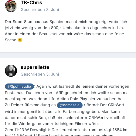
TK-Chris
Geschrieben
3. Juni
Der Super8 umbau aus Spanien macht mich neugierig, wobei ich
jetzt ein wenig von den 800,- Umbaukosten abgeschreckt bin.
Aber in einen der Beaulieus von mir wäre das schon eine feine
Sache
🙂
supersilette
Geschrieben
3. Juni
:
Again what learned! Bei einem deiner vorherigen
@Spohnaudio
Posts hast Du schon von LARP geschrieben. Ich wollte schon mal
nachfragen, was denn Life Action Role Play hier zu suchen hat.
Zu Deiner Rückmeldung an
/ Bernd: Der CRI-Wert
@nomasala
wird immer gemittelt über alle Farben angegeben. Man kann
daher nicht schließen, daß ein schlechterer CRI-Wert vorteilhaft
für die Wiedergabe von rotstichigen Filmen wäre.
Zum 11-13 W Downlight: Der Leuchtenlichtstrom beträgt 1584 lm
bei 11,3 W und 145 mm Leuchtendurchmesser und einem