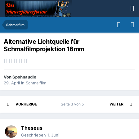
Schmalfilm
Alternative Lichtquelle für
Schmalfilmprojektion 16mm
Von
Spohnaudio
29. April
in
Schmalfilm
VORHERIGE
Seite 3 von 5
WEITER
Theseus
Geschrieben
1. Juni