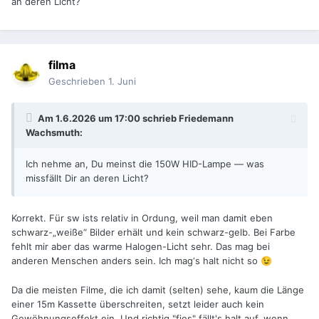
an deren Licht?
filma
Geschrieben
1. Juni
Am 1.6.2026 um 17:00 schrieb
Friedemann
Wachsmuth
:
Ich nehme an, Du meinst die 150W HID-Lampe — was
missfällt Dir an deren Licht?
Korrekt. Für sw ists relativ in Ordung, weil man damit eben
schwarz-„weiße“ Bilder erhält und kein schwarz-gelb. Bei Farbe
fehlt mir aber das warme Halogen-Licht sehr. Das mag bei
anderen Menschen anders sein. Ich mag‘s halt nicht so
😉
Da die meisten Filme, die ich damit (selten) sehe, kaum die Länge
einer 15m Kassette überschreiten, setzt leider auch kein
Gewöhnungseffekt ein. Und richtig "fies" fällt's halt auf, wenn