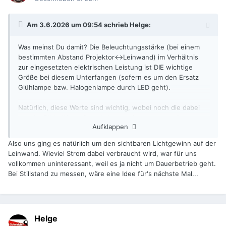
Am 3.6.2026 um 09:54 schrieb
Helge
:
Was meinst Du damit? Die Beleuchtungsstärke (bei einem
bestimmten Abstand Projektor<->Leinwand) im Verhältnis
zur eingesetzten elektrischen Leistung ist DIE wichtige
Größe bei diesem Unterfangen (sofern es um den Ersatz
Glühlampe bzw. Halogenlampe durch LED geht).
Natürlich, diese Werte sind wichtig, wobei noch die dabei
erzielte Bildgröße auf der Leinwand interessant wäre.
Aufklappen
Welches Lux-Meter war das denn? Am Ende wäre eine
mittlere Beleuchtungsstärke der aussagekräftigste Wert,
Also uns ging es natürlich um den sichtbaren Lichtgewinn auf der
denn das ist der Wert, den das Auge "misst".
Leinwand. Wieviel Strom dabei verbraucht wird, war für uns
Um zusätzliche Informationen zu gewinnen, wäre evtl. eine
vollkommen uninteressant, weil es ja nicht um Dauerbetrieb geht.
Messung bei Stillstand eine Idee (also ohne Flügelblende,
Bei Stillstand zu messen, wäre eine Idee für's nächste Mal...
bzw. bei dauerleuchtender LED)...?
Helge