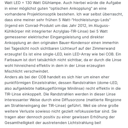
Watt LED = 130 Watt Glühlampe. Auch hierbei würde die Aufgabe
in einer möglichst guten "optischen Ankopplung" an eine
vorhandene Projektionsoptik bestehen. Ich war selbst überrascht,
dass eine meiner sehr frühen 5 Watt-"Hochleistungs-Leds"
(irgend ein Conrad-Produkt um das Jahr 2012, im Aluguss-
Kühlkörper mit integrierter Acrylglas-TIR-Linse) bei 5 Watt
gemessener elektrischer Eingangsleistung und direkter
Ankopplung an den originalen Bauer-Kondensor einen immerhin
bei Tageslicht noch sichtbaren Lichtwurf auf der Zimmerwand
erzeugte! Es ist eine single-LED, kein LED-Array wie bei COB. Ein
Farbsaum ist dort tatsächlich nicht sichtbar, da er durch die Linse
wohl hinreichend effektiv in dem in der Linse erzeugten
Mischlicht verschwindet.
Anders als bei der COB handelt es sich hier um einen eher
punktförmigen Einzelstrahler, dessen Randstrahlen (dome-LED,
also aufgeklebte halbkugelförmige Minilinse) recht effektiv in die
TIR-Linse einkoppelt. Die Randstrahlen werden in dieser Linse
interessanter Weise durch eine Diffusorzone (mattierte Ringzone
am Strahleneingang der TIR-Linse) geführt. Weil sie ohne große
weitere Verluste sowieso nicht gezielt refokussierbar sind. Sie
tragen aber dennoch positiv zu einer gewissen Erhöhung der
Gesamthelligkeit der austretenden Lichtstrahlung bei!