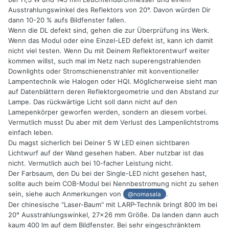
Ausstrahlungswinkel des Reflektors von 20°. Davon würden Dir
dann 10-20 % aufs Bildfenster fallen.
Wenn die DL defekt sind, gehen die zur Überprüfung ins Werk.
Wenn das Modul oder eine Einzel-LED defekt ist, kann ich damit
nicht viel testen. Wenn Du mit Deinem Reflektorentwurf weiter
kommen willst, such mal im Netz nach superengstrahlenden
Downlights oder Stromschienenstrahler mit konventioneller
Lampentechnik wie Halogen oder HQI. Möglicherweise sieht man
auf Datenblättern deren Reflektorgeometrie und den Abstand zur
Lampe. Das rückwärtige Licht soll dann nicht auf den
Lamepenkörper geworfen werden, sondern an diesem vorbei.
Vermutlich musst Du aber mit dem Verlust des Lampenlichtstroms
einfach leben.
Du magst sicherlich bei Deiner 5 W LED einen sichtbaren
Lichtwurf auf der Wand gesehen haben. Aber nutzbar ist das
nicht. Vermutlich auch bei 10-facher Leistung nicht.
Der Farbsaum, den Du bei der Single-LED nicht gesehen hast,
sollte auch beim COB-Modul bei Nennbestromung nicht zu sehen
sein, siehe auch Anmerkungen von
.
@nomasala
Der chinesische "Laser-Baum" mit LARP-Technik bringt 800 lm bei
20° Ausstrahlungswinkel, 27x26 mm Größe. Da landen dann auch
kaum 400 lm auf dem Bildfenster. Bei sehr eingeschränktem