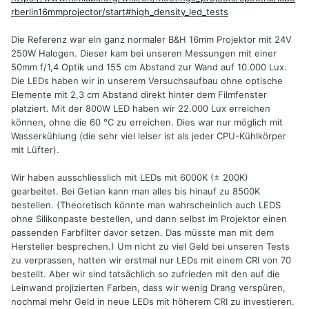
rberlin16mmprojector/start#high_density_led_tests
Die Referenz war ein ganz normaler B&H 16mm Projektor mit 24V
250W Halogen. Dieser kam bei unseren Messungen mit einer
50mm f/1,4 Optik und 155 cm Abstand zur Wand auf 10.000 Lux.
Die LEDs haben wir in unserem Versuchsaufbau ohne optische
Elemente mit 2,3 cm Abstand direkt hinter dem Filmfenster
platziert. Mit der 800W LED haben wir 22.000 Lux erreichen
können, ohne die 60 °C zu erreichen. Dies war nur möglich mit
Wasserkühlung (die sehr viel leiser ist als jeder CPU-Kühlkörper
mit Lüfter).
Wir haben ausschliesslich mit LEDs mit 6000K (± 200K)
gearbeitet. Bei Getian kann man alles bis hinauf zu 8500K
bestellen. (Theoretisch könnte man wahrscheinlich auch LEDS
ohne Silikonpaste bestellen, und dann selbst im Projektor einen
passenden Farbfilter davor setzen. Das müsste man mit dem
Hersteller besprechen.) Um nicht zu viel Geld bei unseren Tests
zu verprassen, hatten wir erstmal nur LEDs mit einem CRI von 70
bestellt. Aber wir sind tatsächlich so zufrieden mit den auf die
Leinwand projizierten Farben, dass wir wenig Drang verspüren,
nochmal mehr Geld in neue LEDs mit höherem CRI zu investieren.