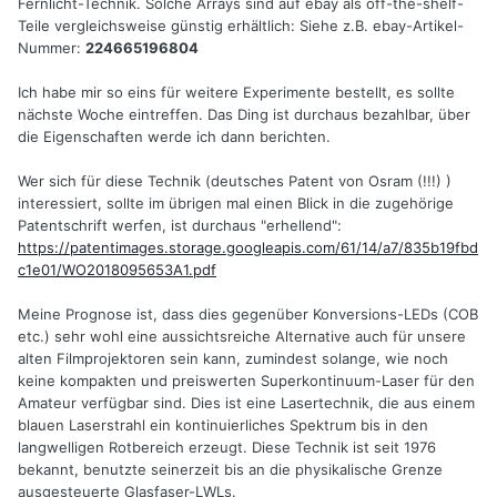
Fernlicht-Technik. Solche Arrays sind auf ebay als off-the-shelf-
Teile vergleichsweise günstig erhältlich: Siehe z.B. ebay-Artikel-
Nummer:
224665196804
Ich habe mir so eins für weitere Experimente bestellt, es sollte
nächste Woche eintreffen. Das Ding ist durchaus bezahlbar, über
die Eigenschaften werde ich dann berichten.
Wer sich für diese Technik (deutsches Patent von Osram (!!!) )
interessiert, sollte im übrigen mal einen Blick in die zugehörige
Patentschrift werfen, ist durchaus "erhellend":
https://patentimages.storage.googleapis.com/61/14/a7/835b19fbd
c1e01/WO2018095653A1.pdf
Meine Prognose ist, dass dies gegenüber Konversions-LEDs (COB
etc.) sehr wohl eine aussichtsreiche Alternative auch für unsere
alten Filmprojektoren sein kann, zumindest solange, wie noch
keine kompakten und preiswerten Superkontinuum-Laser für den
Amateur verfügbar sind. Dies ist eine Lasertechnik, die aus einem
blauen Laserstrahl ein kontinuierliches Spektrum bis in den
langwelligen Rotbereich erzeugt. Diese Technik ist seit 1976
bekannt, benutzte seinerzeit bis an die physikalische Grenze
ausgesteuerte Glasfaser-LWLs.