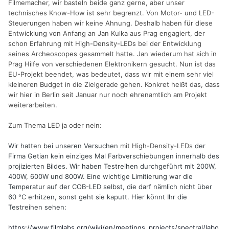
Filmemacher, wir basteln beide ganz gerne, aber unser
technisches Know-How ist sehr begrenzt. Von Motor- und LED-
Steuerungen haben wir keine Ahnung. Deshalb haben für diese
Entwicklung von Anfang an Jan Kulka aus Prag engagiert, der
schon Erfahrung mit High-Density-LEDs bei der Entwicklung
seines Archeoscopes gesammelt hatte. Jan wiederum hat sich in
Prag Hilfe von verschiedenen Elektronikern gesucht. Nun ist das
EU-Projekt beendet, was bedeutet, dass wir mit einem sehr viel
kleineren Budget in die Zielgerade gehen. Konkret heißt das, dass
wir hier in Berlin seit Januar nur noch ehrenamtlich am Projekt
weiterarbeiten.
Zum Thema LED ja oder nein:
Wir hatten bei unseren Versuchen
mit High-Density-LEDs
der
Firma Getian kein einziges Mal Farbverschiebungen innerhalb des
projizierten Bildes. Wir haben Testreihen durchgeführt mit 200W,
400W, 600W und 800W. Eine wichtige Limitierung war die
Temperatur auf der COB-LED selbst, die darf nämlich nicht über
60 °C erhitzen, sonst geht sie kaputt. Hier könnt Ihr die
Testreihen sehen:
https://www.filmlabs.org/wiki/en/meetings_projects/spectral/labo