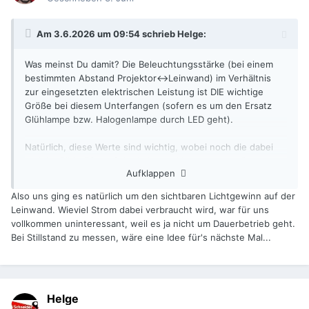
Am 3.6.2026 um 09:54 schrieb
Helge
:
Was meinst Du damit? Die Beleuchtungsstärke (bei einem
bestimmten Abstand Projektor<->Leinwand) im Verhältnis
zur eingesetzten elektrischen Leistung ist DIE wichtige
Größe bei diesem Unterfangen (sofern es um den Ersatz
Glühlampe bzw. Halogenlampe durch LED geht).
Natürlich, diese Werte sind wichtig, wobei noch die dabei
erzielte Bildgröße auf der Leinwand interessant wäre.
Aufklappen
Welches Lux-Meter war das denn? Am Ende wäre eine
mittlere Beleuchtungsstärke der aussagekräftigste Wert,
Also uns ging es natürlich um den sichtbaren Lichtgewinn auf der
denn das ist der Wert, den das Auge "misst".
Leinwand. Wieviel Strom dabei verbraucht wird, war für uns
Um zusätzliche Informationen zu gewinnen, wäre evtl. eine
vollkommen uninteressant, weil es ja nicht um Dauerbetrieb geht.
Messung bei Stillstand eine Idee (also ohne Flügelblende,
Bei Stillstand zu messen, wäre eine Idee für's nächste Mal...
bzw. bei dauerleuchtender LED)...?
Helge