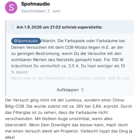
Spohnaudio
Geschrieben
2. Juni
Am 1.6.2026 um 21:02 schrieb
supersilette
:
/Martin: Die Farbspiele oder Farbsäume bei
@Spohnaudio
Deinen Versuchen mit dem COB-Modul liegen m.E. an der
zu geringen Bestromung, wenn Du die Versuche mit den
sichtbaren Werten des Netzteils gemacht hast. Für 100 W
bräuchtest Du vermutlich ca. 3,5 A. Du hast weniger als 10
% davon.
Wenn man in das Datenblatt von Luminus schaut, daß Du auf
der ersten Seite des Threads verlinkt hattest, ist dieser
Aufklappen
Effekt auf S.9 im Diagramm Relative CRI-Shift vs If
dargestellt. Welchen Strom hattest Du bei "Vollgas"
Der Versuch ging nicht mit der Luminus, sondern einer China-
eingestellt?
Billig-COB. Die wurde zuletzt mit ca. 36V bei 3,8A. erprobt. Durch
Ich habe mir heute nachmittag mal ein eher günstiges
das Filterglas ist zu sehen, dass die Farbsäume nicht
Downlight aus eigenen Beständen angeschaut. Da sehe ich
verschwinden. Mit bloßem Auge unsichtbar, wenn alles
nichts von Farbsäumen.
überstrahlt. Wenn Dein Downlight das besser kann, mach´doch
Was sollte denn der Impulsbetrieb ändern?
mal einen Versuch damit am Projektor. Vielleicht toppt das Ding ja
alles!