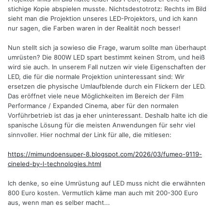
stichige Kopie abspielen musste. Nichtsdestotrotz: Rechts im Bild
Meine Prognose ist, dass dies wohl gegenüber
sieht man die Projektion unseres LED-Projektors, und ich kann
Konversions-LEDs (COB etc.) eine aussichtsreiche
nur sagen, die Farben waren in der Realität noch besser!
Alternative auch für unsere alten Filmprojektoren sein kann,
zumindest solange, wie noch keine kompakten und
Nun stellt sich ja sowieso die Frage, warum sollte man überhaupt
preiswerten Superkontinuum-Laser für den Amateur
umrüsten? Die 800W LED spart bestimmt keinen Strom, und heiß
verfügbar sind. Dies ist eine Lasertechnik, die aus einem
wird sie auch. In unserem Fall nutzen wir viele Eigenschaften der
blauen Laserstrahl ein kontinuierliches Spektrum bis in den
LED, die für die normale Projektion uninteressant sind: Wir
langwelligen Rotbereich erzeugt. Diese Technik ist seit 1976
ersetzen die physische Umlaufblende durch ein Flickern der LED.
bekannt, benutzte seinerzeit bis an die physikalische
Das eröffnet viele neue Möglichkeiten im Bereich der Film
Grenze ausgesteuerte Glasfaser-LWLs.
Performance / Expanded Cinema, aber für den normalen
Vorführbetrieb ist das ja eher uninteressant. Deshalb halte ich die
Forschungen zu höhereffizienten Anordnungen scheinen
spanische Lösung für die meisten Anwendungen für sehr viel
bereits zu laufen!
sinnvoller. Hier nochmal der Link für alle, die mitlesen:
https://mimundoensuper-8.blogspot.com/2026/03/fumeo-9119-
cineled-by-l-technologies.html
Ich denke, so eine Umrüstung auf LED muss nicht die erwähnten
800 Euro kosten. Vermutlich käme man auch mit 200-300 Euro
aus, wenn man es selber macht...