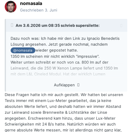
nomasala
Geschrieben
3. Juni
Am 3.6.2026 um 08:35 schrieb
supersilette
:
Dazu noch was: Ich habe mir den Link zu Ignacio Benedetis
Lösung angesehen. Jetzt gerade nochmal, nachdem
wieder gepostet hatte.
@nomasala
1350 lm scheinen mir nicht wirklich "impressive".
Weiter unten schreibt er noch von ca. 800 lm auf der
Leinwand, die die 250 W Xenon Lampe liefert und 1350 lm
mit dem L&L Cineled Modul. Hat der wirklich Lumen
gemessen oder meint der Lux? Die 250 W QBO Lampen
Aufklappen
liefern einen Lampenlichtstrom von 12500 lm.
Und was für eine Linse sitzt vor dem Modul? Wir müssen da
Diese Fragen hatte ich mir auch gestellt. Wir hatten bei unseren
noch auf das zweite Kapitel warten.
Tests immer mit einem Lux-Meter gearbeitet, das ja keine
absoluten Werte liefert, und deshalb hatten wir immer Abstand
zur Leinwand sowie Brennweite & Lichtstärke der Linse
angegeben. Erschwerend kam hinzu, dass unser Lux-Meter
Schwierigkeiten mit 24 B/s hatte. Natürlich würden wir auch
gerne absolute Werte messen, mir ist allerdings nicht ganz klar,