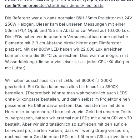
rberlin16mmprojector/start#high_density_led_tests
Die Referenz war ein ganz normaler B&H 16mm Projektor mit 24V
250W Halogen. Dieser kam bei unseren Messungen mit einer
50mm f/1,4 Optik und 155 cm Abstand zur Wand auf 10.000 Lux.
Die LEDs haben wir in unserem Versuchsaufbau ohne optische
Elemente mit 2,3 cm Abstand direkt hinter dem Filmfenster
platziert. Mit der 800W LED haben wir 22.000 Lux erreichen
können, ohne die 60 °C zu erreichen. Dies war nur möglich mit
Wasserkühlung (die sehr viel leiser ist als jeder CPU-Kühlkörper
mit Lüfter).
Wir haben ausschliesslich mit LEDs mit 6000K (± 200K)
gearbeitet. Bei Getian kann man alles bis hinauf zu 8500K
bestellen. (Theoretisch könnte man wahrscheinlich auch LEDS
ohne Silikonpaste bestellen, und dann selbst im Projektor einen
passenden Farbfilter davor setzen. Das müsste man mit dem
Hersteller besprechen.) Um nicht zu viel Geld bei unseren Tests
zu verprassen, hatten wir erstmal nur LEDs mit einem CRI von 70
bestellt. Aber wir sind tatsächlich so zufrieden mit den auf die
Leinwand projizierten Farben, dass wir wenig Drang verspüren,
nochmal mehr Geld in neue LEDs mit höherem CRI zu investieren.