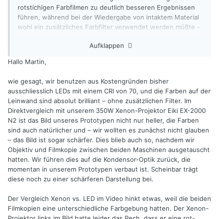
rotstichigen Farbfilmen zu deutlich besseren Ergebnissen
führen, während bei der Wiedergabe von intaktem Material
wohl ein zusätzliches Farbfilter verwendet werden müßte -
sofern die Leuchtdichte durch die Filterung dann nicht zu
Aufklappen
sehr absackt.
Hallo Martin,
Ich persönlich werde bei meinen weiteren Versuchen die
LARP-Technik ausprobieren. Fertige Leuchtmittel stammen
wie gesagt, wir benutzen aus Kostengründen bisher
aus der KFZ-Fernlicht-Technik. Solche Arrays sind auf ebay
ausschliesslich LEDs mit einem CRI von 70, und die Farben auf der
als off-the-shelf-Teile vergleichsweise günstig erhältlich:
Leinwand sind absolut brilliant – ohne zusätzlichen Filter. Im
Direktvergleich mit unserem 350W Xenon-Projektor Eiki EX-2000
Siehe z.B. ebay-Artikel-Nummer:
N2 ist das Bild unseres Prototypen nicht nur heller, die Farben
Ich habe mir so eins für weitere Experimente bestellt, es
sind auch natürlicher und – wir wollten es zunächst nicht glauben
sollte nächste Woche eintreffen. Das Ding ist durchaus
– das Bild ist sogar schärfer. Dies blieb auch so, nachdem wir
bezahlbar, über die Eigenschaften werde ich dann
Objektiv und Filmkopie zwischen beiden Maschinen ausgetauscht
berichten.
hatten. Wir führen dies auf die Kondensor-Optik zurück, die
momentan in unserem Prototypen verbaut ist. Scheinbar trägt
Wer sich für diese Technik (deutsches Patent von Osram
diese noch zu einer schärferen Darstellung bei.
(!!!) ) interessiert, sollte einen Blick in die zugehörige
Patentschrift werfen:
Der Vergleich Xenon vs. LED im Video hinkt etwas, weil die beiden
https://patentimages.storage.googleapis.com/61/14/a7/835b
Filmkopien eine unterschiedliche Farbgebung hatten. Der Xenon-
19fbdc1e01/WO2018095653A1.pdf
Projektor links im Bild hatte leider das Pech, dass er eine rot-