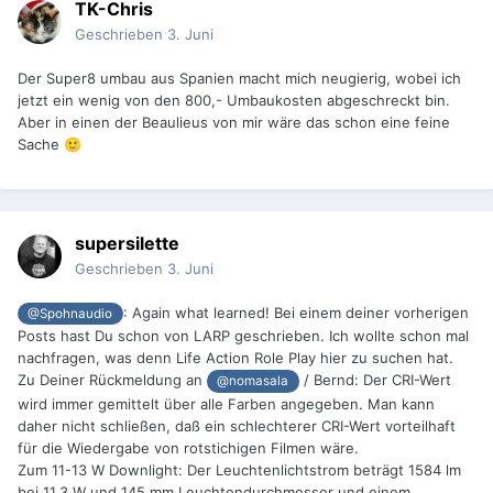
TK-Chris
Geschrieben
3. Juni
Der Super8 umbau aus Spanien macht mich neugierig, wobei ich
jetzt ein wenig von den 800,- Umbaukosten abgeschreckt bin.
Aber in einen der Beaulieus von mir wäre das schon eine feine
Sache
🙂
supersilette
Geschrieben
3. Juni
:
Again what learned! Bei einem deiner vorherigen
@Spohnaudio
Posts hast Du schon von LARP geschrieben. Ich wollte schon mal
nachfragen, was denn Life Action Role Play hier zu suchen hat.
Zu Deiner Rückmeldung an
/ Bernd: Der CRI-Wert
@nomasala
wird immer gemittelt über alle Farben angegeben. Man kann
daher nicht schließen, daß ein schlechterer CRI-Wert vorteilhaft
für die Wiedergabe von rotstichigen Filmen wäre.
Zum 11-13 W Downlight: Der Leuchtenlichtstrom beträgt 1584 lm
bei 11,3 W und 145 mm Leuchtendurchmesser und einem