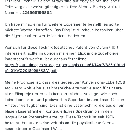
Fernlicht-Technik. Solche Arrays sind auf ebay als off-the-shelf-
Teile vergleichsweise günstig erhältlich: Siehe z.B. ebay-Artikel-
Nummer:
224665196804
Ich habe mir so eins für weitere Experimente bestellt, es sollte
nächste Woche eintreffen. Das Ding ist durchaus bezahlbar, über
die Eigenschaften werde ich dann berichten.
Wer sich für diese Technik (deutsches Patent von Osram (!!!) )
interessiert, sollte im übrigen mal einen Blick in die zugehörige
Patentschrift werfen, ist durchaus "erhellend":
https://patentimages.storage.googleapis.com/61/14/a7/835b19fbd
c1e01/WO2018095653A1.pdf
Meine Prognose ist, dass dies gegenüber Konversions-LEDs (COB
etc.) sehr wohl eine aussichtsreiche Alternative auch für unsere
alten Filmprojektoren sein kann, zumindest solange, wie noch
keine kompakten und preiswerten Superkontinuum-Laser für den
Amateur verfügbar sind. Dies ist eine Lasertechnik, die aus einem
blauen Laserstrahl ein kontinuierliches Spektrum bis in den
langwelligen Rotbereich erzeugt. Diese Technik ist seit 1976
bekannt, benutzte seinerzeit bis an die physikalische Grenze
ausgesteuerte Glasfaser-LWLs.