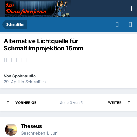
Schmalfilm
Alternative Lichtquelle für
Schmalfilmprojektion 16mm
Von
Spohnaudio
29. April
in
Schmalfilm
VORHERIGE
Seite 3 von 5
WEITER
Theseus
Geschrieben
1. Juni