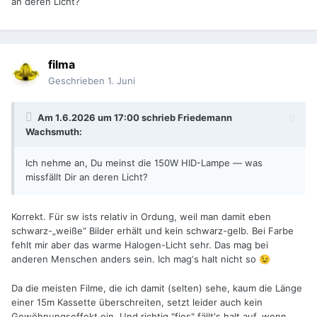
an deren Licht?
filma
Geschrieben
1. Juni
Am 1.6.2026 um 17:00 schrieb
Friedemann
Wachsmuth
:
Ich nehme an, Du meinst die 150W HID-Lampe — was
missfällt Dir an deren Licht?
Korrekt. Für sw ists relativ in Ordung, weil man damit eben
schwarz-„weiße“ Bilder erhält und kein schwarz-gelb. Bei Farbe
fehlt mir aber das warme Halogen-Licht sehr. Das mag bei
anderen Menschen anders sein. Ich mag‘s halt nicht so
😉
Da die meisten Filme, die ich damit (selten) sehe, kaum die Länge
einer 15m Kassette überschreiten, setzt leider auch kein
Gewöhnungseffekt ein. Und richtig "fies" fällt's halt auf, wenn