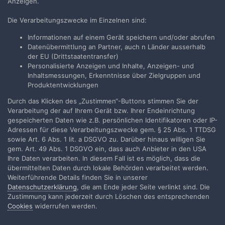
Anzeigen.
Datenblättern noch nicht. Der prüft weit mehr Farbtöne und
neben Fidelity auch noch Gamut.
Die Verarbeitungszwecke im Einzelnen sind:
Informationen auf einem Gerät speichern und/oder abrufen
Datenübermittlung an Partner, auch n Länder ausserhalb
der EU (Drittstaatentransfer)
Spohnaudio
Personalisierte Anzeigen und Inhalte, Anzeigen- und
Geschrieben
3. Juni
Inhaltsmessungen, Erkenntnisse über Zielgruppen und
Produktentwicklungen
Am 3.6.2026 um 18:05 schrieb
Friedemann
Durch das Klicken des „Zustimmen“-Buttons stimmen Sie der
Wachsmuth
:
Verarbeitung der auf Ihrem Gerät bzw. Ihrer Endeinrichtung
gespeicherten Daten wie z.B. persönlichen Identifikatoren oder IP-
Adressen für diese Verarbeitungszwecke gem. § 25 Abs. 1 TTDSG
Der CRI hat aber nichts mit der Farbtemperatur zu tun, die
sowie Art. 6 Abs. 1 lit. a DSGVO zu. Darüber hinaus willigen Sie
da kompensatorisch wirken könnte. Der CRI ist ein recht
gem. Art. 49 Abs. 1 DSGVO ein, dass auch Anbieter in den USA
hemdsärmelig ermittelter Index, der die Reflektion auf ich
Ihre Daten verarbeiten. In diesem Fall ist es möglich, dass die
glaube acht (oder 9?) Farbflächen beschreibt. Eine LED mit
übermittelten Daten durch lokale Behörden verarbeitet werden.
schlechtem CRI (wie 70) kann durchaus ein zur Projektion
Weiterführende Details finden Sie in unserer
bestimmter Filme geeignetes Spektrum haben, das ist dann
Datenschutzerklärung
, die am Ende jeder Seite verlinkt sind. Die
Glück.
🙂
Zustimmung kann jederzeit durch Löschen des entsprechenden
Cookies
widerrufen werden.
Aufklappen
Aussagekräftiger ist der TM-30, aber den findet man in
vielen Datenblättern noch nicht. Der prüft weit mehr