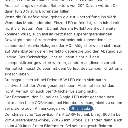
Ausstrahlungswinkel des Reflektors von 20°. Davon würden Dir
dann 10-20 % aufs Bildfenster fallen.
Wenn die DL defekt sind, gehen die zur Überprüfung ins Werk.
Wenn das Modul oder eine Einzel-LED defekt ist, kann ich damit
nicht viel testen. Wenn Du mit Deinem Reflektorentwurf weiter
kommen willst, such mal im Netz nach superengstrahlenden
Downlights oder Stromschienenstrahler mit konventioneller
Lampentechnik wie Halogen oder HQI. Möglicherweise sieht man
auf Datenblättern deren Reflektorgeometrie und den Abstand zur
Lampe. Das rückwärtige Licht soll dann nicht auf den
Lamepenkörper geworfen werden, sondern an diesem vorbei.
Vermutlich musst Du aber mit dem Verlust des Lampenlichtstroms
einfach leben.
Du magst sicherlich bei Deiner 5 W LED einen sichtbaren
Lichtwurf auf der Wand gesehen haben. Aber nutzbar ist das
nicht. Vermutlich auch bei 10-facher Leistung nicht.
Der Farbsaum, den Du bei der Single-LED nicht gesehen hast,
sollte auch beim COB-Modul bei Nennbestromung nicht zu sehen
sein, siehe auch Anmerkungen von
.
@nomasala
Der chinesische "Laser-Baum" mit LARP-Technik bringt 800 lm bei
20° Ausstrahlungswinkel, 27x26 mm Größe. Da landen dann auch
kaum 400 lm auf dem Bildfenster. Bei sehr eingeschränktem