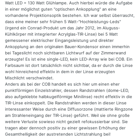
Watt LED = 130 Watt Glühlampe. Auch hierbei würde die Aufgabe
in einer möglichst guten "optischen Ankopplung" an eine
vorhandene Projektionsoptik bestehen. Ich war selbst überrascht,
dass eine meiner sehr frühen 5 Watt-"Hochleistungs-Leds"
(irgend ein Conrad-Produkt um das Jahr 2012, im Aluguss-
Kühlkörper mit integrierter Acrylglas-TIR-Linse) bei 5 Watt
gemessener elektrischer Eingangsleistung und direkter
Ankopplung an den originalen Bauer-Kondensor einen immerhin
bei Tageslicht noch sichtbaren Lichtwurf auf der Zimmerwand
erzeugte! Es ist eine single-LED, kein LED-Array wie bei COB. Ein
Farbsaum ist dort tatsächlich nicht sichtbar, da er durch die Linse
wohl hinreichend effektiv in dem in der Linse erzeugten
Mischlicht verschwindet.
Anders als bei der COB handelt es sich hier um einen eher
punktförmigen Einzelstrahler, dessen Randstrahlen (dome-LED,
also aufgeklebte halbkugelförmige Minilinse) recht effektiv in die
TIR-Linse einkoppelt. Die Randstrahlen werden in dieser Linse
interessanter Weise durch eine Diffusorzone (mattierte Ringzone
am Strahleneingang der TIR-Linse) geführt. Weil sie ohne große
weitere Verluste sowieso nicht gezielt refokussierbar sind. Sie
tragen aber dennoch positiv zu einer gewissen Erhöhung der
Gesamthelligkeit der austretenden Lichtstrahlung bei!