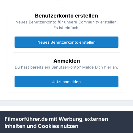
Benutzerkonto erstellen
Neues Benutzerkonto für unsere Community erstellen.
Es ist einfach!
Neues Benutzerkonto erstellen
Anmelden
Du hast bereits ein Benutzerkonto? Melde Dich hier an.
Jetzt anmelden
Teilen
Folgen
1
Filmvorführer.de mit Werbung, externen
Inhalten und Cookies nutzen