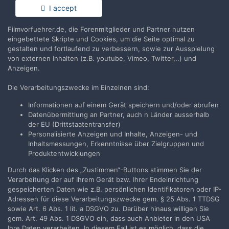
Du hast bereits ein Benutzerkonto? Melde Dich hier an.
I accept
Filmvorfuehrer.de, die Forenmitglieder und Partner nutzen
Jetzt anmelden
eingebettete Skripte und Cookies, um die Seite optimal zu
gestalten und fortlaufend zu verbessern, sowie zur Ausspielung
von externen Inhalten (z.B. youtube, Vimeo, Twitter,..) und
Anzeigen.
Die Verarbeitungszwecke im Einzelnen sind:
Teilen
Folgen
1
Informationen auf einem Gerät speichern und/oder abrufen
Datenübermittlung an Partner, auch n Länder ausserhalb
der EU (Drittstaatentransfer)
Zur Themenübersicht
Personalisierte Anzeigen und Inhalte, Anzeigen- und
Inhaltsmessungen, Erkenntnisse über Zielgruppen und
Produktentwicklungen
Durch das Klicken des „Zustimmen“-Buttons stimmen Sie der
Filmvorführer.de via Google durchsuchen:
Verarbeitung der auf Ihrem Gerät bzw. Ihrer Endeinrichtung
gespeicherten Daten wie z.B. persönlichen Identifikatoren oder IP-
Adressen für diese Verarbeitungszwecke gem. § 25 Abs. 1 TTDSG
Sprache
Impressum / Datenschutzerklärung
sowie Art. 6 Abs. 1 lit. a DSGVO zu. Darüber hinaus willigen Sie
gem. Art. 49 Abs. 1 DSGVO ein, dass auch Anbieter in den USA
Nutzungsbedingungen
Ihre Daten verarbeiten. In diesem Fall ist es möglich, dass die