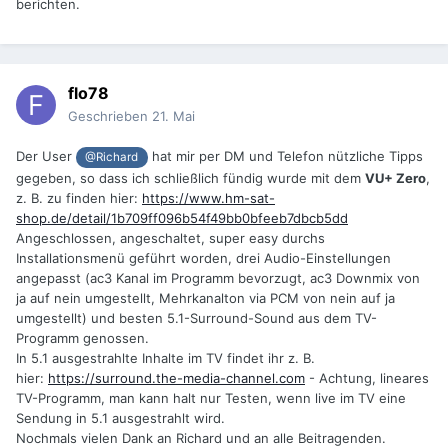
berichten.
flo78
Geschrieben
21. Mai
Der User
hat mir per DM und Telefon nützliche Tipps
@Richard
gegeben, so dass ich schließlich fündig wurde mit dem
VU+ Zero
,
z. B. zu finden hier:
https://www.hm-sat-
shop.de/detail/1b709ff096b54f49bb0bfeeb7dbcb5dd
Angeschlossen, angeschaltet, super easy durchs
Installationsmenü geführt worden, drei Audio-Einstellungen
angepasst (ac3 Kanal im Programm bevorzugt, ac3 Downmix von
ja auf nein umgestellt, Mehrkanalton via PCM von nein auf ja
umgestellt) und besten 5.1-Surround-Sound aus dem TV-
Programm genossen.
In 5.1 ausgestrahlte Inhalte im TV findet ihr z. B.
hier:
https://surround.the-media-channel.com
- Achtung, lineares
TV-Programm, man kann halt nur Testen, wenn live im TV eine
Sendung in 5.1 ausgestrahlt wird.
Nochmals vielen Dank an Richard und an alle Beitragenden.