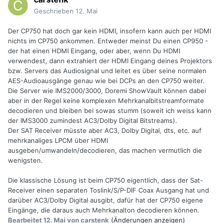
Geschrieben
12. Mai
Der CP750 hat doch gar kein HDMI, insofern kann auch per HDMI
nichts im CP750 ankommen. Entweder meinst Du einen CP950 -
der hat einen HDMI Eingang, oder aber, wenn Du HDMI
verwendest, dann extrahiert der HDMI Eingang deines Projektors
bzw. Servers das Audiosignal und leitet es über seine normalen
AES-Audioausgänge genau wie bei DCPs an den CP750 weiter.
Die Server wie IMS2000/3000, Doremi ShowVault können dabei
aber in der Regel keine komplexen Mehrkanalbitstreamformate
decodieren und bleiben bei sowas stumm (soweit ich weiss kann
der IMS3000 zumindest AC3/Dolby Digital Bitstreams).
Der SAT Receiver müsste aber AC3, Dolby Digital, dts, etc. auf
mehrkanaliges LPCM über HDMI
ausgeben/umwandeln/decodieren, das machen vermutlich die
wenigsten.
Die klassische Lösung ist beim CP750 eigentlich, dass der Sat-
Receiver einen separaten Toslink/S/P-DIF Coax Ausgang hat und
darüber AC3/Dolby Digital ausgibt, dafür hat der CP750 eigene
Eingänge, die daraus auch Mehrkanalton decodieren können.
Bearbeitet
12. Mai
von carstenk
(Änderungen anzeigen)