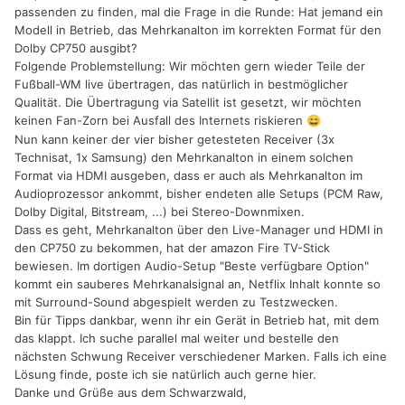
passenden zu finden, mal die Frage in die Runde: Hat jemand ein
Modell in Betrieb, das Mehrkanalton im korrekten Format für den
Dolby CP750 ausgibt?
Folgende Problemstellung: Wir möchten gern wieder Teile der
Fußball-WM live übertragen, das natürlich in bestmöglicher
Qualität. Die Übertragung via Satellit ist gesetzt, wir möchten
keinen Fan-Zorn bei Ausfall des Internets riskieren
😄
Nun kann keiner der vier bisher getesteten Receiver (3x
Technisat, 1x Samsung) den Mehrkanalton in einem solchen
Format via HDMI ausgeben, dass er auch als Mehrkanalton im
Audioprozessor ankommt, bisher endeten alle Setups (PCM Raw,
Dolby Digital, Bitstream, ...) bei Stereo-Downmixen.
Dass es geht, Mehrkanalton über den Live-Manager und HDMI in
den CP750 zu bekommen, hat der amazon Fire TV-Stick
bewiesen. Im dortigen Audio-Setup "Beste verfügbare Option"
kommt ein sauberes Mehrkanalsignal an, Netflix Inhalt konnte so
mit Surround-Sound abgespielt werden zu Testzwecken.
Bin für Tipps dankbar, wenn ihr ein Gerät in Betrieb hat, mit dem
das klappt. Ich suche parallel mal weiter und bestelle den
nächsten Schwung Receiver verschiedener Marken. Falls ich eine
Lösung finde, poste ich sie natürlich auch gerne hier.
Danke und Grüße aus dem Schwarzwald,