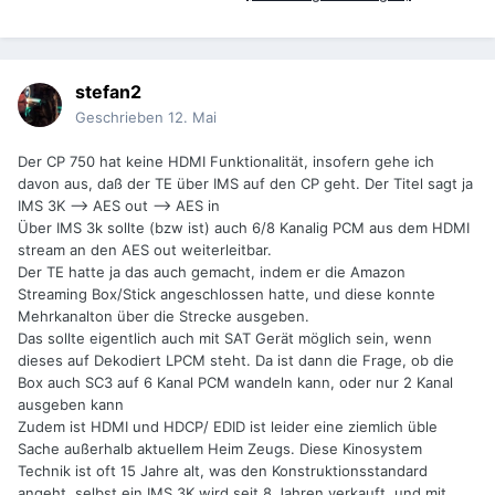
stefan2
Geschrieben
12. Mai
Der CP 750 hat keine HDMI Funktionalität, insofern gehe ich
davon aus, daß der TE über IMS auf den CP geht. Der Titel sagt ja
IMS 3K --> AES out --> AES in
Über IMS 3k sollte (bzw ist) auch 6/8 Kanalig PCM aus dem HDMI
stream an den AES out weiterleitbar.
Der TE hatte ja das auch gemacht, indem er die Amazon
Streaming Box/Stick angeschlossen hatte, und diese konnte
Mehrkanalton über die Strecke ausgeben.
Das sollte eigentlich auch mit SAT Gerät möglich sein, wenn
dieses auf Dekodiert LPCM steht. Da ist dann die Frage, ob die
Box auch SC3 auf 6 Kanal PCM wandeln kann, oder nur 2 Kanal
ausgeben kann
Zudem ist HDMI und HDCP/ EDID ist leider eine ziemlich üble
Sache außerhalb aktuellem Heim Zeugs. Diese Kinosystem
Technik ist oft 15 Jahre alt, was den Konstruktionsstandard
angeht, selbst ein IMS 3K wird seit 8 Jahren verkauft, und mit