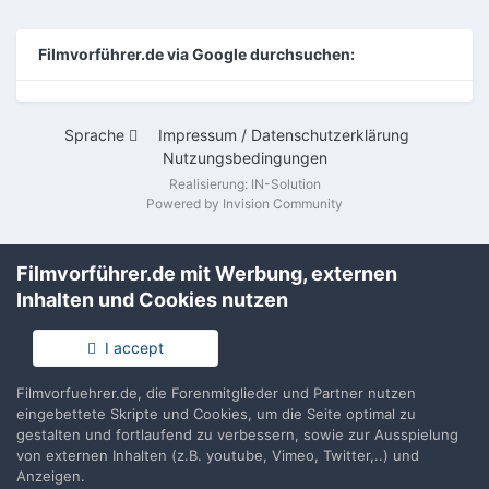
Filmvorführer.de via Google durchsuchen:
Sprache
Impressum / Datenschutzerklärung
Nutzungsbedingungen
Realisierung: IN-Solution
Powered by Invision Community
Filmvorführer.de mit Werbung, externen
Inhalten und Cookies nutzen
I accept
Filmvorfuehrer.de, die Forenmitglieder und Partner nutzen
eingebettete Skripte und Cookies, um die Seite optimal zu
gestalten und fortlaufend zu verbessern, sowie zur Ausspielung
von externen Inhalten (z.B. youtube, Vimeo, Twitter,..) und
Anzeigen.