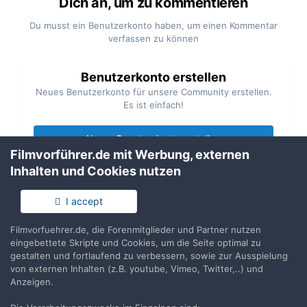
Dich an, um zu kommentieren
Du musst ein Benutzerkonto haben, um einen Kommentar
verfassen zu können
Benutzerkonto erstellen
Neues Benutzerkonto für unsere Community erstellen.
Es ist einfach!
Neues Benutzerkonto erstellen
Filmvorführer.de mit Werbung, externen
Inhalten und Cookies nutzen
Anmelden
Du hast bereits ein Benutzerkonto? Melde Dich hier an.
I accept
Filmvorfuehrer.de, die Forenmitglieder und Partner nutzen
Jetzt anmelden
eingebettete Skripte und Cookies, um die Seite optimal zu
gestalten und fortlaufend zu verbessern, sowie zur Ausspielung
von externen Inhalten (z.B. youtube, Vimeo, Twitter,..) und
Anzeigen.