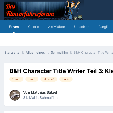
Forum
Galerie
Aktivitäten
Umsehen
Rangliste
Startseite
Allgemeines
Schmalfilm
B&H Character Title Write
B&H Character Title Writer Teil 3: Kl
16mm
8mm
filmo 70
bolex
Von
Matthias Bätzel
31. Mai
in
Schmalfilm