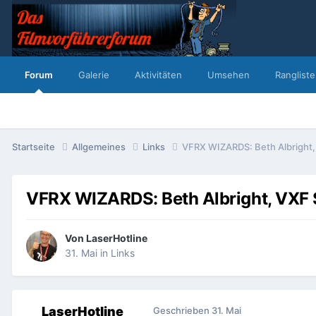
Forum
Galerie
Aktivitäten
Umsehen
Rangliste
Startseite
Allgemeines
Links
VFRX WIZARDS: Beth Albright,
VFRX WIZARDS: Beth Albright, VXF 
Von
LaserHotline
31. Mai
in
Links
LaserHotline
Geschrieben
31. Mai