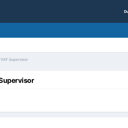
Du
 VXF Supervisor
Supervisor