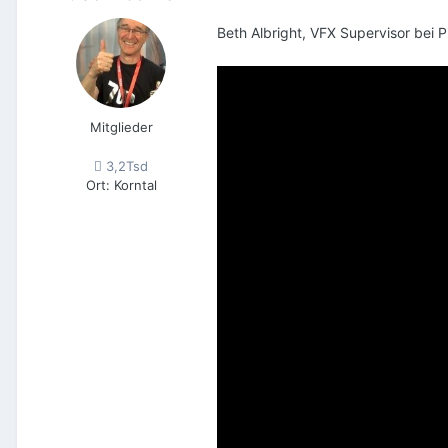
Beth Albright, VFX Supervisor bei 
Mitglieder
3,2Tsd
Ort
:
Korntal