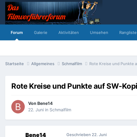
Forum
Galerie
Aktivitäten
Umsehen
Rangliste
Startseite
Allgemeines
Schmalfilm
Rote Kreise und Punkte 
Rote Kreise und Punkte auf SW-Kop
Von
Bene14
22. Juni
in
Schmalfilm
Bene14
Geschrieben
22. Juni