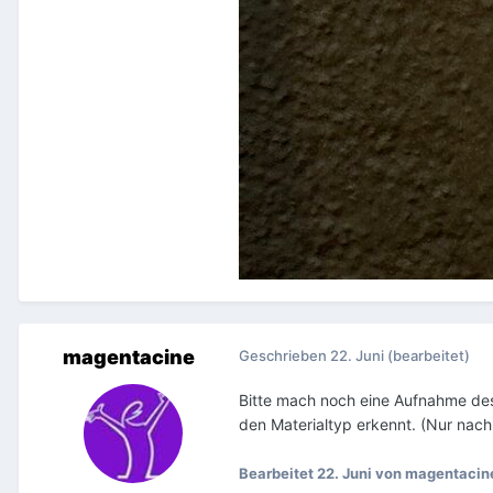
magentacine
Geschrieben
22. Juni
(bearbeitet)
Bitte mach noch eine Aufnahme des
den Materialtyp erkennt. (Nur nach 
Bearbeitet
22. Juni
von magentacin