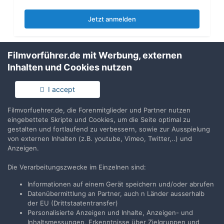
Jetzt anmelden
Filmvorführer.de mit Werbung, externen
Inhalten und Cookies nutzen
Teilen
Folgen
0
I accept
Filmvorfuehrer.de, die Forenmitglieder und Partner nutzen
Zur Themenübersicht
eingebettete Skripte und Cookies, um die Seite optimal zu
gestalten und fortlaufend zu verbessern, sowie zur Ausspielung
von externen Inhalten (z.B. youtube, Vimeo, Twitter,..) und
Anzeigen.
Filmvorführer.de via Google durchsuchen:
Die Verarbeitungszwecke im Einzelnen sind:
Informationen auf einem Gerät speichern und/oder abrufen
Datenübermittlung an Partner, auch n Länder ausserhalb
Sprache
Impressum / Datenschutzerklärung
der EU (Drittstaatentransfer)
Nutzungsbedingungen
Personalisierte Anzeigen und Inhalte, Anzeigen- und
Realisierung: IN-Solution
Inhaltsmessungen, Erkenntnisse über Zielgruppen und