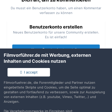
Du musst ein Benutzerkonto haben, um einen Kommentar
verfassen zu können
Benutzerkonto erstellen
Neues Benutzerkonto für unsere Community erstellen.
Es ist einfach!
Neues Benutzerkonto erstellen
Filmvorführer.de mit Werbung, externen
Inhalten und Cookies nutzen
Anmelden
Du hast bereits ein Benutzerkonto? Melde Dich hier an.
I accept
Jetzt anmelden
Filmvorfuehrer.de, die Forenmitglieder und Partner nutzen
eingebettete Skripte und Cookies, um die Seite optimal zu
gestalten und fortlaufend zu verbessern, sowie zur Ausspielung
von externen Inhalten (z.B. youtube, Vimeo, Twitter,..) und
Anzeigen.
Die Verarbeitungszwecke im Einzelnen sind:
Teilen
Folgen
6