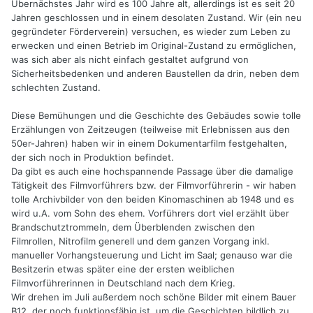
Übernächstes Jahr wird es 100 Jahre alt, allerdings ist es seit 20
Jahren geschlossen und in einem desolaten Zustand. Wir (ein neu
gegründeter Förderverein) versuchen, es wieder zum Leben zu
erwecken und einen Betrieb im Original-Zustand zu ermöglichen,
was sich aber als nicht einfach gestaltet aufgrund von
Sicherheitsbedenken und anderen Baustellen da drin, neben dem
schlechten Zustand.
Diese Bemühungen und die Geschichte des Gebäudes sowie tolle
Erzählungen von Zeitzeugen (teilweise mit Erlebnissen aus den
50er-Jahren) haben wir in einem Dokumentarfilm festgehalten,
der sich noch in Produktion befindet.
Da gibt es auch eine hochspannende Passage über die damalige
Tätigkeit des Filmvorführers bzw. der Filmvorführerin - wir haben
tolle Archivbilder von den beiden Kinomaschinen ab 1948 und es
wird u.A. vom Sohn des ehem. Vorführers dort viel erzählt über
Brandschutztrommeln, dem Überblenden zwischen den
Filmrollen, Nitrofilm generell und dem ganzen Vorgang inkl.
manueller Vorhangsteuerung und Licht im Saal; genauso war die
Besitzerin etwas später eine der ersten weiblichen
Filmvorführerinnen in Deutschland nach dem Krieg.
Wir drehen im Juli außerdem noch schöne Bilder mit einem Bauer
B12, der noch funktionsfähig ist, um die Geschichten bildlich zu