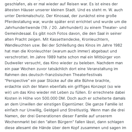
geschlafen, als er mal wieder auf Reisen war. Es ist eines der
Danke & beste Grüße,
ältesten Häuser unserer kleinen Stadt. Und es steht m. W. auch
Volker
unter Denkmalschutz. Der Kinosaal, der zunächst eine große
Pferdestallung war, wurde später erst errichtet und wurde um die
Jahrhundertwende (19. / 20. Jahrhundert) zu einem Theater- und
Gemeindesaal. Es gibt noch Fotos davon, die den Saal in seiner
alten Pracht zeigen. Mit Kassettendecke, Kronleuchtern,
Wandleuchten usw. Bei der Schließung des Kinos im Jahre 1982
hat man die Kronleuchter (warum auch immer) abgebaut und
verschrottet. Im Jahre 1989 hatte schon mal ein Mitbürger von
Dudweiler versucht, das Kino wieder zu beleben. Nachdem man
ein paar Wochen zuvor tatsächlich dort eine Veranstaltung im
Rahmen des deutsch-französischen Theaterfestivals
"Perspective" ein paar Stücke auf die alte Bühne brachte,
erdachte sich der Mann ebenfalls ein griffiges Konzept (so wie
wir) um das Kino wieder mit Leben zu füllen. Er errechnete dabei
Kosten in Höhe von 500.000 DM. Doch auch er scheiterte damals
an dem Unwillen der einstigen Eigentümer. Die ganze Familie ist
einfach nur Unwillig, Geldgeil und Streitlustig. Wenn man die drei
Namen, der drei Generationen dieser Familie auf unserem
Wochenmarkt bei den "alten Bürgern" fallen lässt, dann schlagen
diese allesamt die Hände über dem Kopf zusammen und sagen im