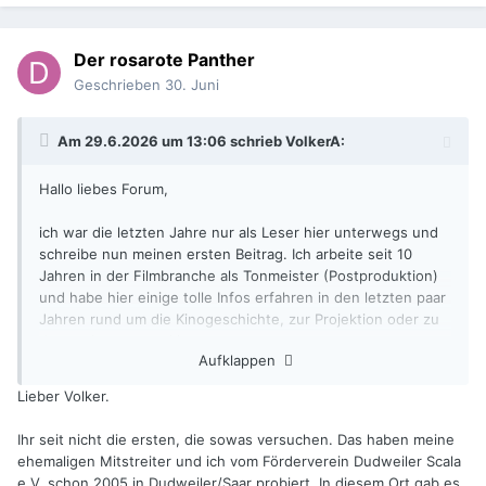
Der rosarote Panther
Geschrieben
30. Juni
Am 29.6.2026 um 13:06 schrieb
VolkerA
:
Hallo liebes Forum,
ich war die letzten Jahre nur als Leser hier unterwegs und
schreibe nun meinen ersten Beitrag. Ich arbeite seit 10
Jahren in der Filmbranche als Tonmeister (Postproduktion)
und habe hier einige tolle Infos erfahren in den letzten paar
Jahren rund um die Kinogeschichte, zur Projektion oder zu
themenbezogener Literatur.
Aufklappen
Neben meiner Beschäftigung mit dem Kino allgemein und
dem Bau verschiedener Studios (zuletzt ein eigenes 70qm-
Lieber Volker.
Mischkino) drehe ich seit 2023 einen Dokumentarfilm über
"mein" altes Kino aus meiner Kindheit, wo ich meinen aller
Ihr seit nicht die ersten, die sowas versuchen. Das haben meine
ersten Kinofilm erlebt habe und wo für mich die Kinoliebe
ehemaligen Mitstreiter und ich vom Förderverein Dudweiler Scala
angefangen hat.
e.V. schon 2005 in Dudweiler/Saar probiert. In diesem Ort gab es