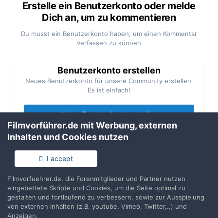
Erstelle ein Benutzerkonto oder melde
Dich an, um zu kommentieren
Du musst ein Benutzerkonto haben, um einen Kommentar
verfassen zu können
Benutzerkonto erstellen
Neues Benutzerkonto für unsere Community erstellen.
Es ist einfach!
Neues Benutzerkonto erstellen
Filmvorführer.de mit Werbung, externen
Inhalten und Cookies nutzen
Anmelden
Du hast bereits ein Benutzerkonto? Melde Dich hier an.
I accept
Filmvorfuehrer.de, die Forenmitglieder und Partner nutzen
Jetzt anmelden
eingebettete Skripte und Cookies, um die Seite optimal zu
gestalten und fortlaufend zu verbessern, sowie zur Ausspielung
von externen Inhalten (z.B. youtube, Vimeo, Twitter,..) und
Anzeigen.