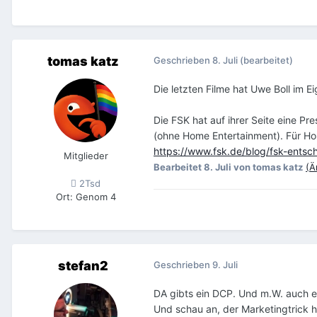
tomas katz
Geschrieben
8. Juli
(bearbeitet)
Die letzten Filme hat Uwe Boll im E
Die FSK hat auf ihrer Seite eine Pr
(ohne Home Entertainment). Für Hom
https://www.fsk.de/blog/fsk-entsch
Mitglieder
Bearbeitet
8. Juli
von tomas katz
(Ä
2Tsd
Ort
:
Genom 4
stefan2
Geschrieben
9. Juli
DA gibts ein DCP. Und m.W. auch ei
Und schau an, der Marketingtrick h