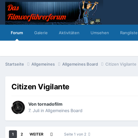
Forum
Galerie
Aktivitäten
Umsehen
Rangliste
Startseite
Allgemeines
Allgemeines Board
Citizen Vigilante
Citizen Vigilante
Von
tornadofilm
7. Juli
in
Allgemeines Board
1
2
WEITER
Seite 1 von 2