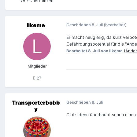
Ort
:
Oberfranken
likeme
Geschrieben
8. Juli
(bearbeitet)
Er macht neugierig, da kurz verbote
Gefährdungspotential für die "And
Bearbeitet
8. Juli
von likeme
(Änder
Mitglieder
27
Transporterbobb
Geschrieben
8. Juli
y
Gibt’s denn überhaupt schon einen 