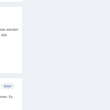
diese werden
f das
Autor
nnen. Es