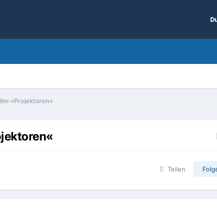
Du
ilm-»Projektoren«
jektoren«
Teilen
Folg