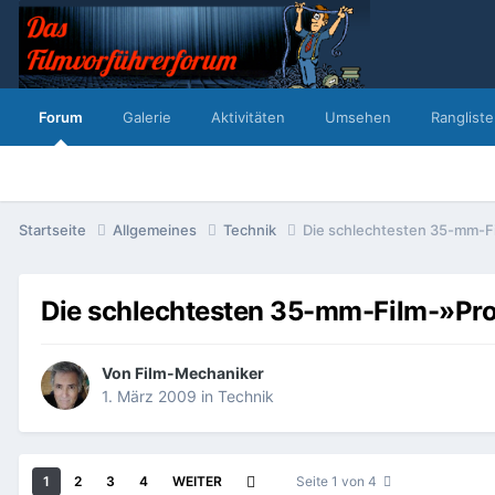
Forum
Galerie
Aktivitäten
Umsehen
Rangliste
Startseite
Allgemeines
Technik
Die schlechtesten 35-mm-F
Die schlechtesten 35-mm-Film-»Pro
Von
Film-Mechaniker
1. März 2009
in
Technik
1
2
3
4
WEITER
Seite 1 von 4