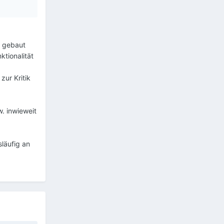
, gebaut
ktionalität
zur Kritik
w. inwieweit
släufig an