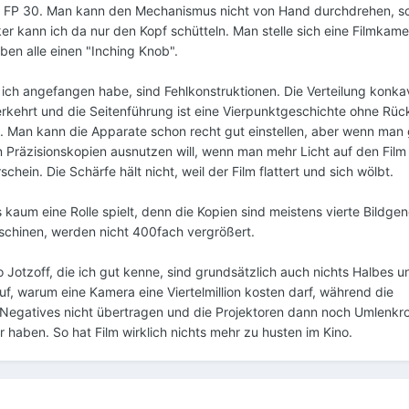
n FP 30. Man kann den Mechanismus nicht von Hand durchdrehen, 
ker kann ich da nur den Kopf schütteln. Man stelle sich eine Filmkam
ben alle einen "Inching Knob".
en ich angefangen habe, sind Fehlkonstruktionen. Die Verteilung konk
erkehrt und die Seitenführung ist eine Vierpunktgeschichte ohne Rüc
s. Man kann die Apparate schon recht gut einstellen, aber wenn man
 Präzisionskopien ausnutzen will, wenn man mehr Licht auf den Film 
ein. Die Schärfe hält nicht, weil der Film flattert und sich wölbt.
s kaum eine Rolle spielt, denn die Kopien sind meistens vierte Bildgen
hinen, werden nicht 400fach vergrößert.
 Jotzoff, die ich gut kenne, sind grundsätzlich auch nichts Halbes u
uf, warum eine Kamera eine Viertelmillion kosten darf, während die
 Negatives nicht übertragen und die Projektoren dann noch Umlenkro
r haben. So hat Film wirklich nichts mehr zu husten im Kino.