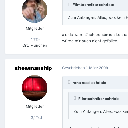
Filmtechniker schrieb:
Zum Anfangen: Alles, was kein 
Mitglieder
als da wären? ich persönlich kenn
1,7Tsd
würde mir auch nicht gefallen.
Ort
:
München
showmanship
Geschrieben
1. März 2009
rene rossi schrieb:
Filmtechniker schrieb:
Mitglieder
Zum Anfangen: Alles, was ke
3,1Tsd