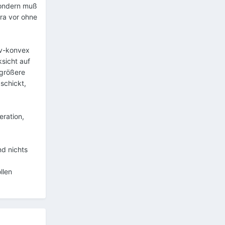
sondern muß
era vor ohne
av-konvex
ksicht auf
 größere
schickt,
eration,
nd nichts
llen