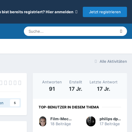
Jetzt registrieren
 bist bereits registriert? Hier anmelden
Alle Aktivitäten
Antworten
Erstellt
Letzte Antwort
91
17 Jr.
17 Jr.
en
5
TOP-BENUTZER IN DIESEM THEMA
Film-Mechaniker
philips dp70
18 Beiträge
17 Beiträge