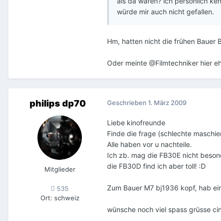
als da wären? ich persönlich k
würde mir auch nicht gefallen.
Hm, hatten nicht die frühen Bauer 
Oder meinte @Filmtechniker hier e
philips dp70
Geschrieben
1. März 2009
Liebe kinofreunde
Finde die frage (schlechte maschien
Alle haben vor u nachteile.
Ich zb. mag die FB30E nicht besond
die FB30D find ich aber toll! :D
Mitglieder
Zum Bauer M7 bj1936 kopf, hab ein
535
Ort
:
schweiz
wünsche noch viel spass grüsse ci