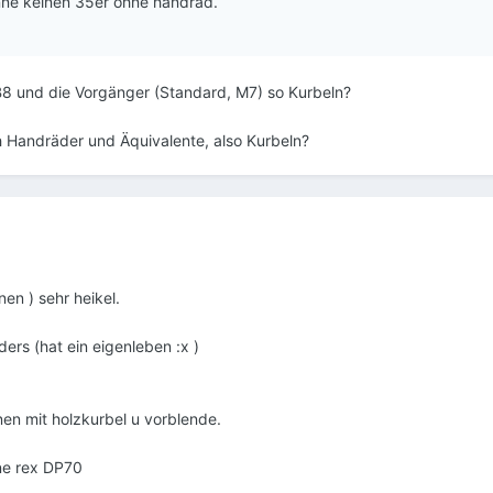
enne keinen 35er ohne handrad.
B8 und die Vorgänger (Standard, M7) so Kurbeln?
h Handräder und Äquivalente, also Kurbeln?
en ) sehr heikel.
ers (hat ein eigenleben :x )
en mit holzkurbel u vorblende.
ne rex DP70