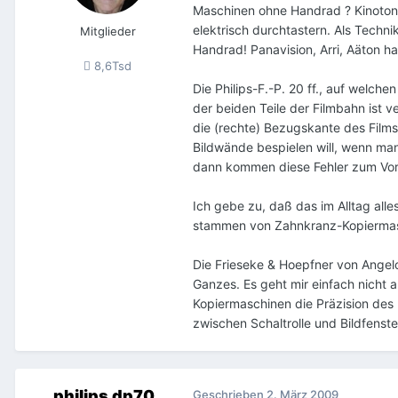
Maschinen ohne Handrad ? Kinoto
elektrisch durchtastern. Als Techni
Mitglieder
Handrad! Panavision, Arri, Aäton ha
8,6Tsd
Die Philips-F.-P. 20 ff., auf welch
der beiden Teile der Filmbahn ist v
die (rechte) Bezugskante des Film
Bildwände bespielen will, wenn man
dann kommen diese Fehler zum Vorsch
Ich gebe zu, daß das im Alltag alle
stammen von Zahnkranz-Kopiermasc
Die Frieseke & Hoepfner von Angelo
Ganzes. Es geht mir einfach nicht a
Kopiermaschinen die Präzision des
zwischen Schaltrolle und Bildfenste
philips dp70
Geschrieben
2. März 2009