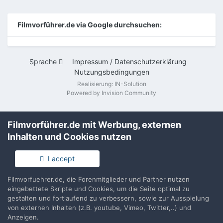
Filmvorführer.de via Google durchsuchen:
Sprache
Impressum / Datenschutzerklärung
Nutzungsbedingungen
Realisierung: IN-Solution
Powered by Invision Community
Filmvorführer.de mit Werbung, externen
Inhalten und Cookies nutzen
I accept
Filmvorfuehrer.de, die Forenmitglieder und Partner nutzen
eingebettete Skripte und Cookies, um die Seite optimal zu
gestalten und fortlaufend zu verbessern, sowie zur Ausspielung
von externen Inhalten (z.B. youtube, Vimeo, Twitter,..) und
Anzeigen.