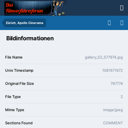
Zürich, Apollo Cinerama
Bildinformationen
File Name
gallery_52_577974.jpg
Unix Timestamp
1081671972
Original File Size
767774
File Type
2
Mime Type
image/jpeg
Sections Found
COMMENT