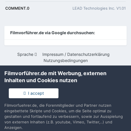
COMMENT.0
LEAD Technologies Inc. V1.01
Filmvorführer.de via Google durchsuchen:
Sprache
Impressum / Datenschutzerklärung
Nutzungsbedingungen
Realisierung: IN-Solution
Filmvorführer.de mit Werbung, externen
Powered by Invision Community
Inhalten und Cookies nutzen
I accept
Filmvorfuehrer.de, die Forenmitglieder und Partner nutzen
eingebettete Skripte und Cookies, um die Seite optimal zu
gestalten und fortlaufend zu verbessern, sowie zur Ausspielung
von externen Inhalten (z.B. youtube, Vimeo, Twitter,..) und
Anzeigen.