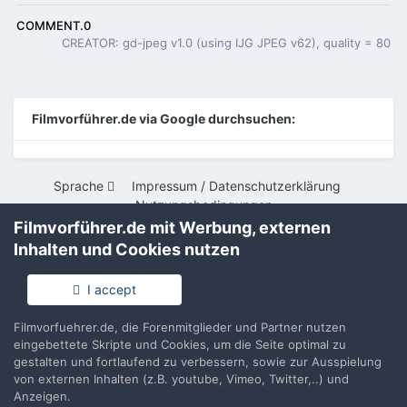
COMMENT.0
CREATOR: gd-jpeg v1.0 (using IJG JPEG v62), quality = 80
Filmvorführer.de via Google durchsuchen:
Sprache
Impressum / Datenschutzerklärung
Nutzungsbedingungen
Filmvorführer.de mit Werbung, externen
Realisierung: IN-Solution
Powered by Invision Community
Inhalten und Cookies nutzen
I accept
Filmvorfuehrer.de, die Forenmitglieder und Partner nutzen
eingebettete Skripte und Cookies, um die Seite optimal zu
gestalten und fortlaufend zu verbessern, sowie zur Ausspielung
von externen Inhalten (z.B. youtube, Vimeo, Twitter,..) und
Anzeigen.