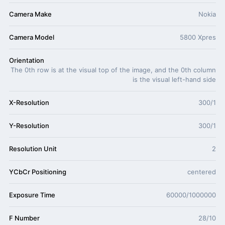
Camera Make
Nokia
Camera Model
5800 Xpres
Orientation
The 0th row is at the visual top of the image, and the 0th column
is the visual left-hand side
X-Resolution
300/1
Y-Resolution
300/1
Resolution Unit
2
YCbCr Positioning
centered
Exposure Time
60000/1000000
F Number
28/10