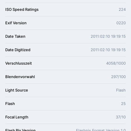
ISO Speed Ratings
224
Exif Version
0220
Date Taken
2011:02:10 19:19:15
Date Digitized
2011:02:10 19:19:15
Verschlusszeit
4058/1000
Blendenvorwahl
297/100
Light Source
Flash
Flash
25
Focal Length
37/10
Flash Pix Version
Flashpix Format Version 1.0