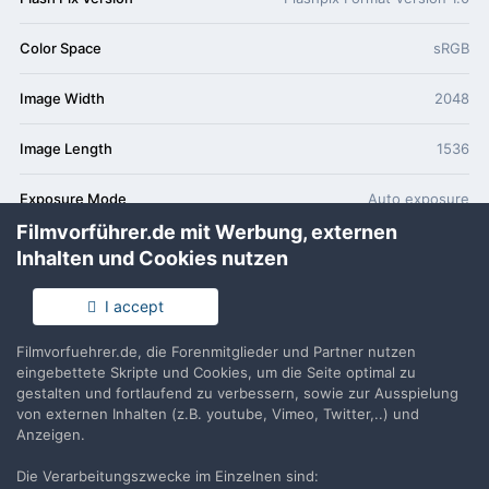
Color Space
sRGB
Image Width
2048
Image Length
1536
Exposure Mode
Auto exposure
Filmvorführer.de mit Werbung, externen
White Balance
Auto white balance
Inhalten und Cookies nutzen
Digitale Zoomstärke
100/100
I accept
Scene Capture Type
Standard
Filmvorfuehrer.de, die Forenmitglieder und Partner nutzen
eingebettete Skripte und Cookies, um die Seite optimal zu
gestalten und fortlaufend zu verbessern, sowie zur Ausspielung
Gain Control
High gain up
von externen Inhalten (z.B. youtube, Vimeo, Twitter,..) und
Anzeigen.
Die Verarbeitungszwecke im Einzelnen sind: