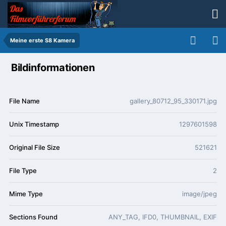
Meine erste S8 Kamera
Bildinformationen
File Name
gallery_80712_95_330171.jpg
Unix Timestamp
1297601598
Original File Size
521621
File Type
2
Mime Type
image/jpeg
Sections Found
ANY_TAG, IFD0, THUMBNAIL, EXIF