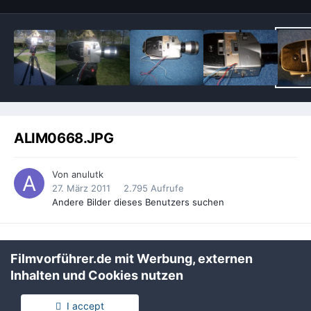
ALIM0668.JPG
Von
anulutk
27. März 2011
2.795 Aufrufe
Andere Bilder dieses Benutzers suchen
Filmvorführer.de mit Werbung, externen
Inhalten und Cookies nutzen
VOM ALBUM
I accept
Meine erste S8 Kamera
· 12 Bilder