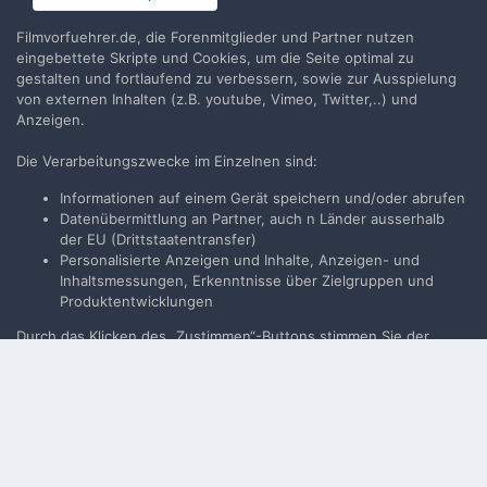
Filmvorfuehrer.de, die Forenmitglieder und Partner nutzen
BILDINFORMATIONEN
eingebettete Skripte und Cookies, um die Seite optimal zu
gestalten und fortlaufend zu verbessern, sowie zur Ausspielung
von externen Inhalten (z.B. youtube, Vimeo, Twitter,..) und
Alle EXIF-Informationen anzeigen
Anzeigen.
Die Verarbeitungszwecke im Einzelnen sind:
Informationen auf einem Gerät speichern und/oder abrufen
Teilen
Folgen
0
Datenübermittlung an Partner, auch n Länder ausserhalb
der EU (Drittstaatentransfer)
Personalisierte Anzeigen und Inhalte, Anzeigen- und
Keine Kommentare vorhanden
Inhaltsmessungen, Erkenntnisse über Zielgruppen und
Produktentwicklungen
Durch das Klicken des „Zustimmen“-Buttons stimmen Sie der
Filmvorführer.de via Google durchsuchen:
Verarbeitung der auf Ihrem Gerät bzw. Ihrer Endeinrichtung
gespeicherten Daten wie z.B. persönlichen Identifikatoren oder IP-
Adressen für diese Verarbeitungszwecke gem. § 25 Abs. 1 TTDSG
sowie Art. 6 Abs. 1 lit. a DSGVO zu. Darüber hinaus willigen Sie
Sprache
Impressum / Datenschutzerklärung
gem. Art. 49 Abs. 1 DSGVO ein, dass auch Anbieter in den USA
Nutzungsbedingungen
Ihre Daten verarbeiten. In diesem Fall ist es möglich, dass die
übermittelten Daten durch lokale Behörden verarbeitet werden.
Realisierung: IN-Solution