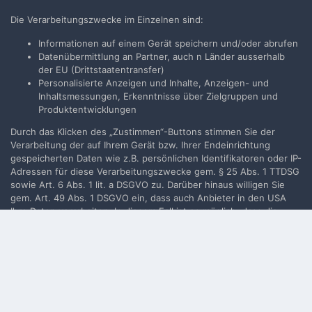
Neues Benutzerkonto für unsere Community erstellen. Es
Die Verarbeitungszwecke im Einzelnen sind:
ist einfach!
Informationen auf einem Gerät speichern und/oder abrufen
Datenübermittlung an Partner, auch n Länder ausserhalb
Neues Benutzerkonto erstellen
der EU (Drittstaatentransfer)
Personalisierte Anzeigen und Inhalte, Anzeigen- und
Inhaltsmessungen, Erkenntnisse über Zielgruppen und
Anmelden
Produktentwicklungen
Du hast bereits ein Benutzerkonto? Melde Dich hier an.
Durch das Klicken des „Zustimmen“-Buttons stimmen Sie der
Verarbeitung der auf Ihrem Gerät bzw. Ihrer Endeinrichtung
Jetzt anmelden
gespeicherten Daten wie z.B. persönlichen Identifikatoren oder IP-
Adressen für diese Verarbeitungszwecke gem. § 25 Abs. 1 TTDSG
sowie Art. 6 Abs. 1 lit. a DSGVO zu. Darüber hinaus willigen Sie
gem. Art. 49 Abs. 1 DSGVO ein, dass auch Anbieter in den USA
Ihre Daten verarbeiten. In diesem Fall ist es möglich, dass die
Filmvorführer.de via Google durchsuchen:
übermittelten Daten durch lokale Behörden verarbeitet werden.
Weiterführende Details finden Sie in unserer
Datenschutzerklärung
, die am Ende jeder Seite verlinkt sind. Die
Zustimmung kann jederzeit durch Löschen des entsprechenden
Sprache
Impressum / Datenschutzerklärung
Cookies
widerrufen werden.
Nutzungsbedingungen
Realisierung: IN-Solution