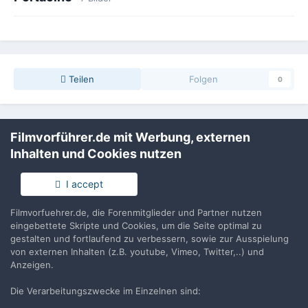
Teilen
Folgen
0
Keine Kommentare vorhanden
Filmvorführer.de mit Werbung, externen
Inhalten und Cookies nutzen
Erstelle ein Benutzerkonto oder melde Dich
an, um zu kommentieren
I accept
Du musst ein Benutzerkonto haben, um einen Kommentar
Filmvorfuehrer.de, die Forenmitglieder und Partner nutzen
verfassen zu können
eingebettete Skripte und Cookies, um die Seite optimal zu
gestalten und fortlaufend zu verbessern, sowie zur Ausspielung
von externen Inhalten (z.B. youtube, Vimeo, Twitter,..) und
Benutzerkonto erstellen
Anzeigen.
Neues Benutzerkonto für unsere Community erstellen. Es
ist einfach!
Die Verarbeitungszwecke im Einzelnen sind: