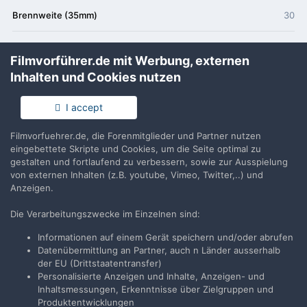
Brennweite (35mm)
30
Szenenausnahme
Standard
Filmvorführer.de mit Werbung, externen
Inhalten und Cookies nutzen
ISO-Verstärkung
Kleine Verstärkung
I accept
Kontrast
Normal
Filmvorfuehrer.de, die Forenmitglieder und Partner nutzen
Sättigung
Normal
eingebettete Skripte und Cookies, um die Seite optimal zu
gestalten und fortlaufend zu verbessern, sowie zur Ausspielung
Schärfe
Normal
von externen Inhalten (z.B. youtube, Vimeo, Twitter,..) und
Anzeigen.
Aufnahmeentfernung
0
Die Verarbeitungszwecke im Einzelnen sind:
Interoperabilitätsindex
R98
Informationen auf einem Gerät speichern und/oder abrufen
Datenübermittlung an Partner, auch n Länder ausserhalb
der EU (Drittstaatentransfer)
Interoperabilitätsversion
0100
Personalisierte Anzeigen und Inhalte, Anzeigen- und
Inhaltsmessungen, Erkenntnisse über Zielgruppen und
Produktentwicklungen