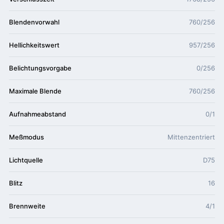
Blendenvorwahl
760/256
Hellichkeitswert
957/256
Belichtungsvorgabe
0/256
Maximale Blende
760/256
Aufnahmeabstand
0/1
Meßmodus
Mittenzentriert
Lichtquelle
D75
Blitz
16
Brennweite
4/1