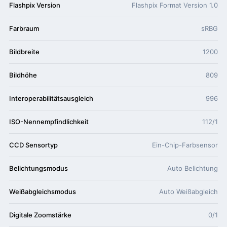
Flashpix Version
Flashpix Format Version 1.0
Farbraum
sRBG
Bildbreite
1200
Bildhöhe
809
Interoperabilitätsausgleich
996
ISO-Nennempfindlichkeit
112/1
CCD Sensortyp
Ein-Chip-Farbsensor
Belichtungsmodus
Auto Belichtung
Weißabgleichsmodus
Auto Weißabgleich
Digitale Zoomstärke
0/1