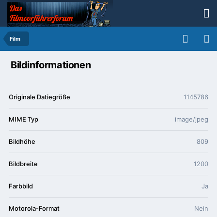
Film
Bildinformationen
Originale Datiegröße
1145786
MIME Typ
image/jpeg
Bildhöhe
809
Bildbreite
1200
Farbbild
Ja
Motorola-Format
Nein