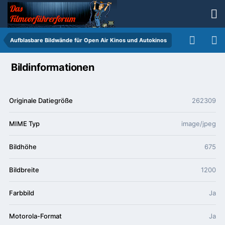
Aufblasbare Bildwände für Open Air Kinos und Autokinos
Bildinformationen
Originale Datiegröße
262309
MIME Typ
image/jpeg
Bildhöhe
675
Bildbreite
1200
Farbbild
Ja
Motorola-Format
Ja