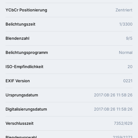
YCbCr Positionierung
Zentriert
Belichtungszeit
1/3300
Blendenzahl
9/5
Belichtungsprogramm
Normal
ISO-Empfindlichkeit
20
EXIF Version
0221
Ursprungsdatum
2017:08:26 11:58:26
Digitalisierungsdatum
2017:08:26 11:58:26
Verschlusszeit
7352/629
Blendenvorwahl
2159/1273