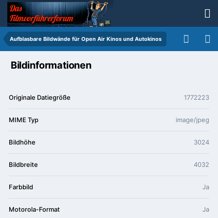
Aufblasbare Bildwände für Open Air Kinos und Autokinos
Bildinformationen
Originale Datiegröße
1772223
MIME Typ
image/jpeg
Bildhöhe
3024
Bildbreite
4032
Farbbild
Ja
Motorola-Format
Ja