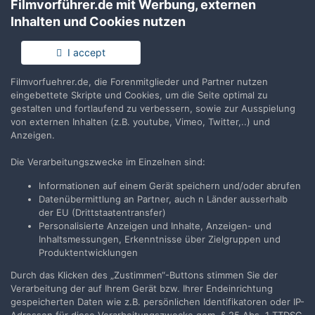
Filmvorführer.de mit Werbung, externen
CCD Sensortyp
Ein-Chip-Farbsensor
Inhalten und Cookies nutzen
Belichtungsmodus
Auto Belichtung
I accept
Weißabgleichsmodus
Auto Weißabgleich
Filmvorfuehrer.de, die Forenmitglieder und Partner nutzen
eingebettete Skripte und Cookies, um die Seite optimal zu
Brennweite (35mm)
28
gestalten und fortlaufend zu verbessern, sowie zur Ausspielung
von externen Inhalten (z.B. youtube, Vimeo, Twitter,..) und
Anzeigen.
Szenenausnahme
Standard
Die Verarbeitungszwecke im Einzelnen sind:
Objektivmodell
iPhone 7 back camera 3.99mm f/1.8
Informationen auf einem Gerät speichern und/oder abrufen
Datenübermittlung an Partner, auch n Länder ausserhalb
der EU (Drittstaatentransfer)
Personalisierte Anzeigen und Inhalte, Anzeigen- und
Filmvorführer.de via Google durchsuchen:
Inhaltsmessungen, Erkenntnisse über Zielgruppen und
Produktentwicklungen
Durch das Klicken des „Zustimmen“-Buttons stimmen Sie der
Sprache
Impressum / Datenschutzerklärung
Verarbeitung der auf Ihrem Gerät bzw. Ihrer Endeinrichtung
Nutzungsbedingungen
gespeicherten Daten wie z.B. persönlichen Identifikatoren oder IP-
Realisierung: IN-Solution
Adressen für diese Verarbeitungszwecke gem. § 25 Abs. 1 TTDSG