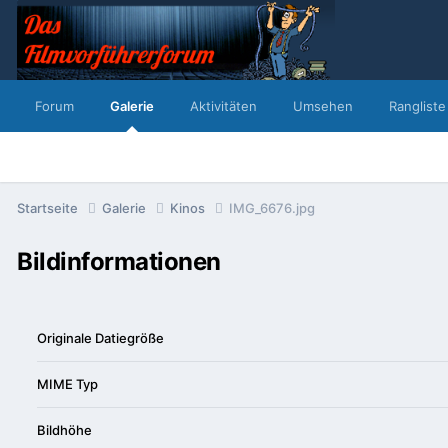
Forum
Galerie
Aktivitäten
Umsehen
Rangliste
Startseite
Galerie
Kinos
IMG_6676.jpg
Bildinformationen
Originale Datiegröße
MIME Typ
Bildhöhe