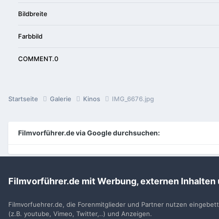
Bildbreite
Farbbild
COMMENT.0
Startseite
Galerie
Kinos
IMG_6676.jpg
Filmvorführer.de via Google durchsuchen:
Sp
Filmvorführer.de mit Werbung, externen Inhalten
Filmvorfuehrer.de, die Forenmitglieder und Partner nutzen eingebet
(z.B. youtube, Vimeo, Twitter,..) und Anzeigen.