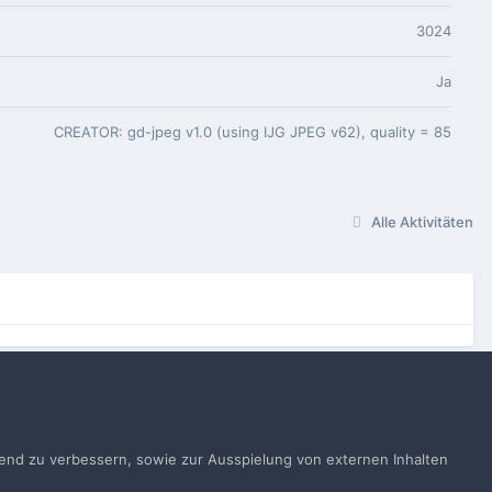
3024
Ja
CREATOR: gd-jpeg v1.0 (using IJG JPEG v62), quality = 85
Alle Aktivitäten
gen
ufend zu verbessern, sowie zur Ausspielung von externen Inhalten