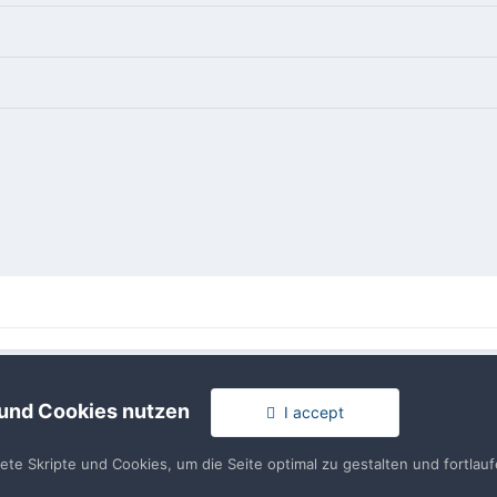
rache
Impressum / Datenschutzerklärung
Nutzungsbedingun
 und Cookies nutzen
Realisierung: IN-Solution
I accept
Powered by Invision Community
tete Skripte und Cookies, um die Seite optimal zu gestalten und fortla