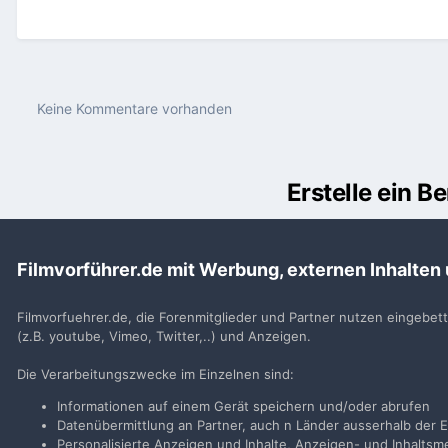
Keine Kommentare vorhanden
Erstelle ein 
Du m
Filmvorführer.de mit Werbung, externen Inhalten
Benutzerkonto erstell
Neues Benutzerkonto für unsere Community erste
Filmvorfuehrer.de, die Forenmitglieder und Partner nutzen eingebet
(z.B. youtube, Vimeo, Twitter,..) und Anzeigen.
Neues Benutzerkonto erstell
Die Verarbeitungszwecke im Einzelnen sind:
Informationen auf einem Gerät speichern und/oder abrufen
Datenübermittlung an Partner, auch n Länder ausserhalb der E
Personalisierte Anzeigen und Inhalte, Anzeigen- und Inhalt