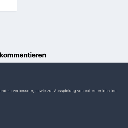
u kommentieren
önnen
Anmelden
ts ein Benutzerkonto? Melde Dich hier an.
ufend zu verbessern, sowie zur Ausspielung von externen Inhalten
Jetzt anmelden