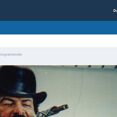
Du
togrammrolle