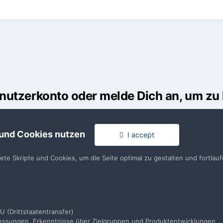
Benutzerkonto oder melde Dich an, um z
usst ein Benutzerkonto haben, um einen Kommentar verfassen zu k
 und Cookies nutzen
I accept
en
llen. Es ist einfach!
Du hast berei
tete Skripte und Cookies, um die Seite optimal zu gestalten und fortla
en
U (Drittstaatentransfer)
smessungen, Erkenntnisse über Zielgruppen und Produktentwicklungen