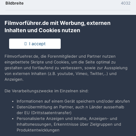
Bildbreite
4032
Bildhöhe
2268
Filmvorführer.de mit Werbung, externen
Inhalten und Cookies nutzen
CCD Sensortyp
Ein-Chip-Farbsensor
I accept
Belichtungsmodus
Auto Belichtung
Filmvorfuehrer.de, die Forenmitglieder und Partner nutzen
Weißabgleichsmodus
Auto Weißabgleich
eingebettete Skripte und Cookies, um die Seite optimal zu
gestalten und fortlaufend zu verbessern, sowie zur Ausspielung
Brennweite (35mm)
28
von externen Inhalten (z.B. youtube, Vimeo, Twitter,..) und
Anzeigen.
Szenenausnahme
Standard
Die Verarbeitungszwecke im Einzelnen sind:
Objektivmodell
iPhone 7 Plus back dual camera 3.99mm f/1.8
Informationen auf einem Gerät speichern und/oder abrufen
Datenübermittlung an Partner, auch n Länder ausserhalb
der EU (Drittstaatentransfer)
Personalisierte Anzeigen und Inhalte, Anzeigen- und
Inhaltsmessungen, Erkenntnisse über Zielgruppen und
Filmvorführer.de via Google durchsuchen:
Produktentwicklungen