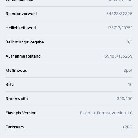
Blendenvorwahl
54823/32325
Hellichkeitswert
178713/19751
Belichtungsvorgabe
0/1
Aufnahmeabstand
69486/135259
Meßmodus
Spot
Blitz
16
Brennweite
399/100
Flashpix Version
Flashpix Format Version 1.0
Farbraum
sRBG