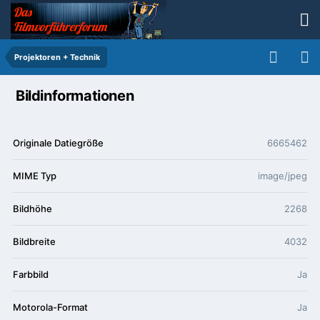
Projektoren + Technik
Bildinformationen
Originale Datiegröße
6665462
MIME Typ
image/jpeg
Bildhöhe
2268
Bildbreite
4032
Farbbild
Ja
Motorola-Format
Ja