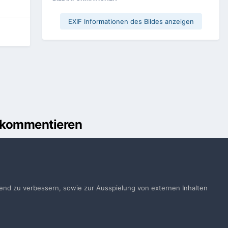
EXIF Informationen des Bildes anzeigen
u kommentieren
önnen
Anmelden
ts ein Benutzerkonto? Melde Dich hier an.
ufend zu verbessern, sowie zur Ausspielung von externen Inhalten
Jetzt anmelden