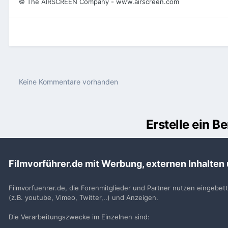
© The AIRSCREEN Company - www.airscreen.com
Keine Kommentare vorhanden
Erstelle ein 
Du m
Filmvorführer.de mit Werbung, externen Inhalten
Benutzerkonto erstell
Neues Benutzerkonto für unsere Community erste
Filmvorfuehrer.de, die Forenmitglieder und Partner nutzen eingebet
(z.B. youtube, Vimeo, Twitter,..) und Anzeigen.
Neues Benutzerkonto erstell
Die Verarbeitungszwecke im Einzelnen sind: