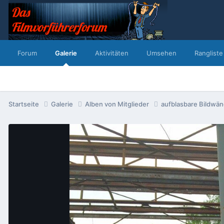
Forum
Galerie
Aktivitäten
Umsehen
Rangliste
Startseite
Galerie
Alben von Mitglieder
aufblasbare Bildwä