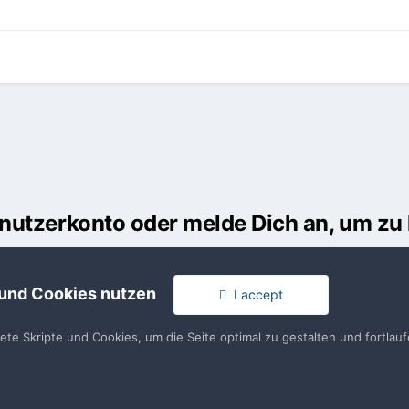
Benutzerkonto oder melde Dich an, um z
usst ein Benutzerkonto haben, um einen Kommentar verfassen zu k
 und Cookies nutzen
I accept
en
llen. Es ist einfach!
Du hast berei
tete Skripte und Cookies, um die Seite optimal zu gestalten und fortla
en