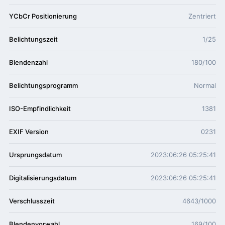
YCbCr Positionierung
Zentriert
Belichtungszeit
1/25
Blendenzahl
180/100
Belichtungsprogramm
Normal
ISO-Empfindlichkeit
1381
EXIF Version
0231
Ursprungsdatum
2023:06:26 05:25:41
Digitalisierungsdatum
2023:06:26 05:25:41
Verschlusszeit
4643/1000
Blendenvorwahl
169/100