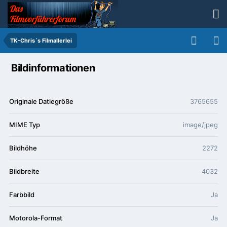
TK-Chris´s Filmallerlei
Bildinformationen
Originale Datiegröße
3765655
MIME Typ
image/jpeg
Bildhöhe
2272
Bildbreite
4032
Farbbild
Ja
Motorola-Format
Ja