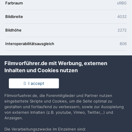
Farbraum
sRBG
Bildbreite
4032
Bildhöhe
2272
Interoperabilitätsausgleich
806
CCD Sensortyp
Nicht definiert
Filmvorführer.de mit Werbung, externen
Inhalten und Cookies nutzen
Belichtungsmodus
Auto Belichtung
I accept
Weißabgleichsmodus
Auto Weißabgleich
Filmvorfuehrer.de, die Forenmitglieder und Partner nutzen
Digitale Zoomstärke
100/100
eingebettete Skripte und Cookies, um die Seite optimal zu
gestalten und fortlaufend zu verbessern, sowie zur Ausspielung
Szenenausnahme
Standard
von externen Inhalten (z.B. youtube, Vimeo, Twitter,..) und
Anzeigen.
Aufnahmeentfernung
2
Die Verarbeitungszwecke im Einzelnen sind: