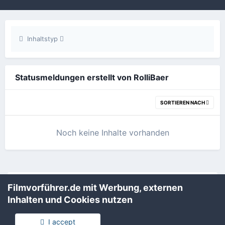
Inhaltstyp
Statusmeldungen erstellt von RolliBaer
SORTIEREN NACH
Noch keine Inhalte vorhanden
Filmvorführer.de via Google durchsuchen:
Filmvorführer.de mit Werbung, externen
Inhalten und Cookies nutzen
Sprache
Impressum / Datenschutzerklärung
I accept